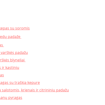
pkepas su soromis
 ledų padaže 
as 
u varškės padažu
rškės blyneliai 
 ir kastiniu
pas
ragas su traškia kepure
 salotomis, krienais ir citrininiu padažu
ananų pyragas