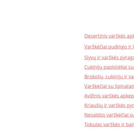
Desertinis varškės a
Varškėčiai pudingo ir
Slyvų ir varškės pyrag
Cukinijų paplotėliai s
Brokolių, cukinijų ir va
Varškėčiai su špinatais
Avižinis varškės apke
Kriaušių ir varškės py
Nesaldūs varškėčiai su
Tobulas varškės ir b