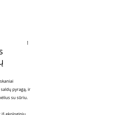
s
ų
skaniai 
 saldų pyragą, ir 
ėlius su sūriu. 
iš ekologinių 