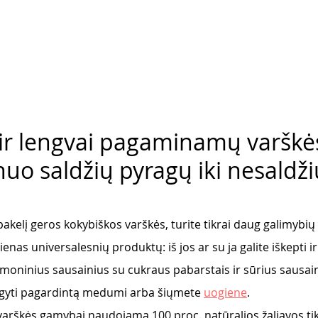
 ir lengvai pagaminamų varškė
nuo saldžių pyragų iki nesaldži
akelį geros kokybiškos varškės, turite tikrai daug galimybių 
ienas universalesnių produktų: iš jos ar su ja galite iškepti ir
namoninius sausainius su cukraus pabarstais ir sūrius sausain
lgyti pagardintą medumi arba šiųmete 
uogiene
. 
arškės gamybai naudojama 100 proc. natūralios žaliavos tik 