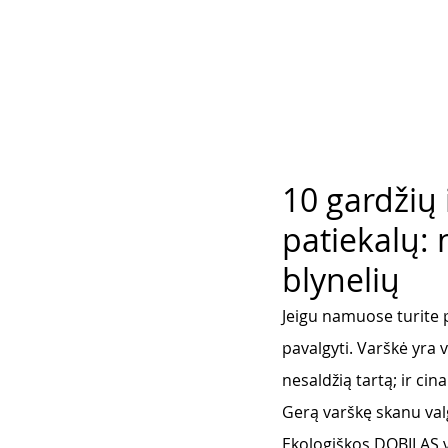
10 gardžių
patiekalų: 
blynelių
Jeigu namuose turite p
pavalgyti. Varškė yra v
nesaldžią tartą; ir ci
Gerą varškę skanu va
Ekologiškos DOBILAS v