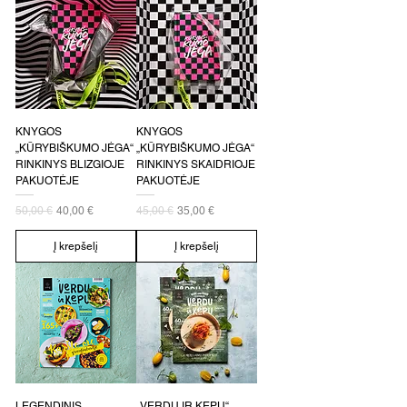
KNYGOS
KNYGOS
„KŪRYBIŠKUMO JĖGA“
„KŪRYBIŠKUMO JĖGA“
RINKINYS BLIZGIOJE
RINKINYS SKAIDRIOJE
PAKUOTĖJE
PAKUOTĖJE
Įprastinė kaina
Pardavimo kaina
Įprastinė kaina
Pardavimo kaina
50,00 €
40,00 €
45,00 €
35,00 €
Į krepšelį
Į krepšelį
LEGENDINIS
„VERDU IR KEPU“