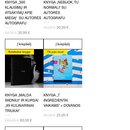
KNYGA „300
KNYGA „NEBIJOK, TU
KLAUSIMŲ IR
NORMALI“ SU
ATSAKYMŲ APIE
AUTORĖS
MIEGĄ“ SU AUTORĖS
AUTOGRAFU
AUTOGRAFU
Įprastinė kaina
Pardavimo kaina
34,99 €
30,99 €
Įprastinė kaina
Pardavimo kaina
34,99 €
30,99 €
Į krepšelį
Į krepšelį
Kolekcinė knyga
Tik pas mus!
KNYGA „MALDA
KNYGA „7
SKONIUI“ IR KURSAI
INGREDIENTAI
„99 KULINARINIAI
VAIKAMS“ + DOVANOS
TRIUKAI“
Įprastinė kaina
Pardavimo kaina
65,00 €
25,00 €
Įprastinė kaina
Pardavimo kaina
200,00 €
60,00 €