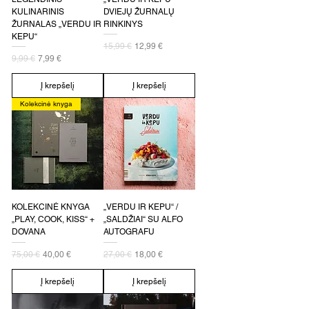
KULINARINIS
DVIEJŲ ŽURNALŲ
ŽURNALAS „VERDU IR
RINKINYS
KEPU“
Įprastinė kaina
Pardavimo kaina
15,99 €
12,99 €
Įprastinė kaina
Pardavimo kaina
9,99 €
7,99 €
Į krepšelį
Į krepšelį
Kolekcinė knyga
KOLEKCINĖ KNYGA
„VERDU IR KEPU“ /
„PLAY, COOK, KISS“ +
„SALDŽIAI“ SU ALFO
DOVANA
AUTOGRAFU
Įprastinė kaina
Pardavimo kaina
Įprastinė kaina
Pardavimo kaina
75,00 €
40,00 €
27,00 €
18,00 €
Į krepšelį
Į krepšelį