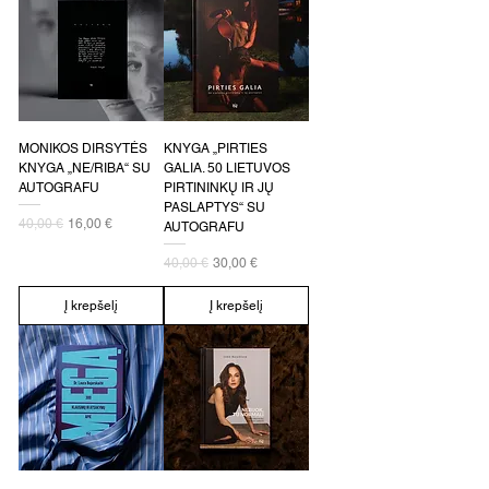
MONIKOS DIRSYTĖS
KNYGA „PIRTIES
KNYGA „NE/RIBA“ SU
GALIA. 50 LIETUVOS
AUTOGRAFU
PIRTININKŲ IR JŲ
PASLAPTYS“ SU
Įprastinė kaina
Pardavimo kaina
40,00 €
16,00 €
AUTOGRAFU
Įprastinė kaina
Pardavimo kaina
40,00 €
30,00 €
Į krepšelį
Į krepšelį