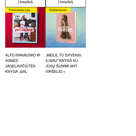
Į krepšelį
Į krepšelį
Paskutiniai egzemplioriai
Ekskliuzyvas
ALFO IVANAUSKO IR
„MEILE, TU GYVENSI
AGNĖS
ILGIAU“ KNYGA SU
JAGELAVIČIŪTĖS
JŪSŲ ŠUNIMI ANT
KNYGA „GAL
VIRŠELIO +
PAVALGOM“
FOTOSESIJA
Įprastinė kaina
Pardavimo kaina
Įprastinė kaina
Pardavimo kaina
29,99 €
23,99 €
999,00 €
666,00 €
Į krepšelį
Į krepšelį