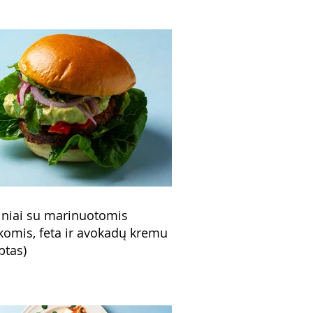
niai su marinuotomis
komis, feta ir avokadų kremu
ptas)