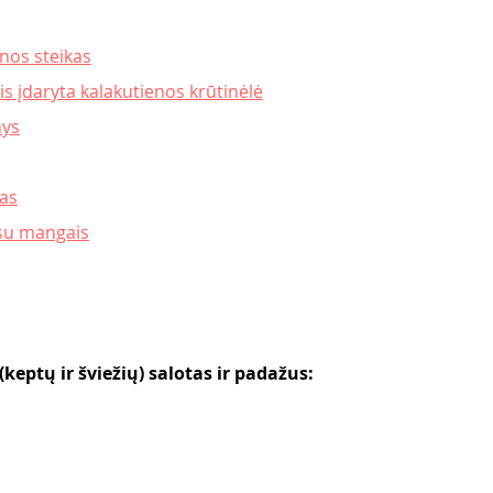
nos steikas
mis įdaryta kalakutienos krūtinėlė
nys
kas
 su mangais
(keptų ir šviežių) salotas ir padažus: 