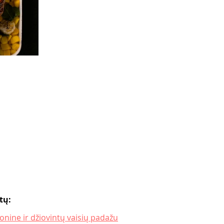
tų:
onine ir džiovintų vaisių padažu