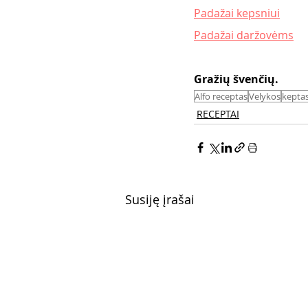
Padažai kepsniui
Padažai daržovėms
Gražių švenčių. 
Alfo receptas
Velykos
keptas
RECEPTAI
Susiję įrašai