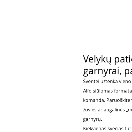
Velykų pati
garnyrai, p
Šventei užtenka vieno 
Alfo siūlomas formatas
komanda. Paruoškite vi
žuvies ar augalinės „mės
garnyrų. 
Kiekvienas svečias tur