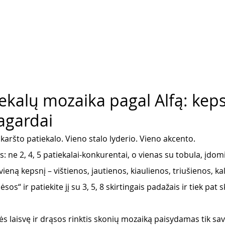
ekalų mozaika pagal Alfą: keps
agardai
karšto patiekalo. Vieno stalo lyderio. Vieno akcento. 
: ne 2, 4, 5 patiekalai-konkurentai, o vienas su tobula, įdo
eną kepsnį – vištienos, jautienos, kiaulienos, triušienos, ka
os“ ir patiekite jį su 3, 5, 8 skirtingais padažais ir tiek pat s
ės laisvę ir drąsos rinktis skonių mozaiką paisydamas tik savo