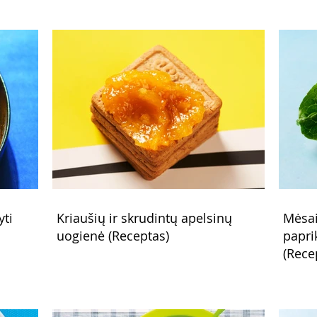
yti
Kriaušių ir skrudintų apelsinų
Mėsai
uogienė (Receptas)
papri
(Rece