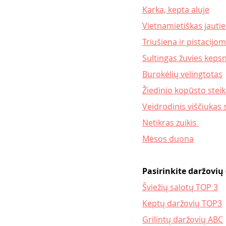
Karka, kepta aluje
Vietnamietiškas jautie
Triušiena ir pistacijo
Sultingas žuvies keps
Burokėlių velingtotas
Žiedinio kopūsto stei
Veidrodinis viščiukas
Netikras zuikis 
Mėsos duona
Pasirinkite daržovių 
Šviežių salotų TOP 3
Keptų daržovių TOP3
Grilintų daržovių ABC