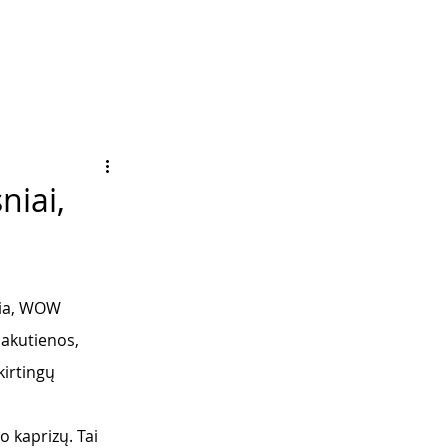
niai,
mia, WOW 
lakutienos, 
kirtingų 
 kaprizų. Tai 