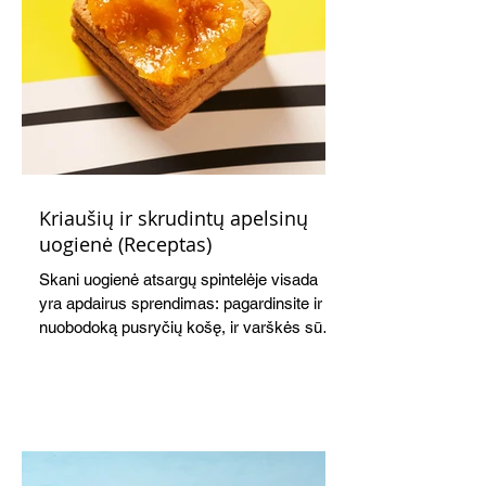
Kriaušių ir skrudintų apelsinų
uogienė (Receptas)
Skani uogienė atsargų spintelėje visada
yra apdairus sprendimas: pagardinsite ir
nuobodoką pusryčių košę, ir varškės sūrį,
o patiekę su mėgstamais sausainiais
pavaišinsite netikėtus svečius. Praktiškas
patarimas: laikykite uogienę nedideliuose
indeliuose.