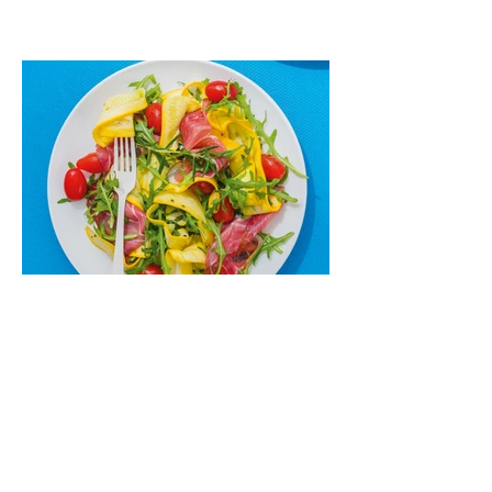
paprikomis, trupinta feta ir švelniu avokadų
kremu labai tik pietums ar nevėlyvai
vakarienei, o ypač – visiems vasaros
susibėgimams ant pievelės prie namų.
Nepamirškite ir gėrimų. Prie šio mėsainio
skaniai dera gaivus aviečių ir apelsinų
kokteilis.
Cukinijų ir vyšninių pomidorų
salotos (Receptas)
Labai vasariškos, gaivios, subalansuotos.