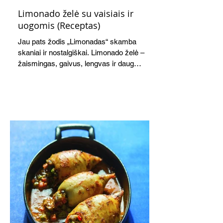
Limonado želė su vaisiais ir
uogomis (Receptas)
Jau pats žodis „Limonadas“ skamba
skaniai ir nostalgiškai. Limonado želė –
žaismingas, gaivus, lengvas ir daug
žadantis desertas, kuris tęsi visus savo
pažadus. Gaivus greipfrutų limonadas
subtiliai papildo saldžius vaisius, o ledų
kaušelis suteikia desertui ypatingo
švelnumo.