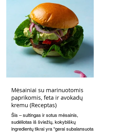
Mėsainiai su marinuotomis
paprikomis, feta ir avokadų
kremu (Receptas)
Šis – sultingas ir sotus mėsainis,
sudėliotas iš šviežių, kokybiškų
ingredientų tikrai yra “gerai subalansuotas
maistas”. Sotus, gardintas marinuotomis