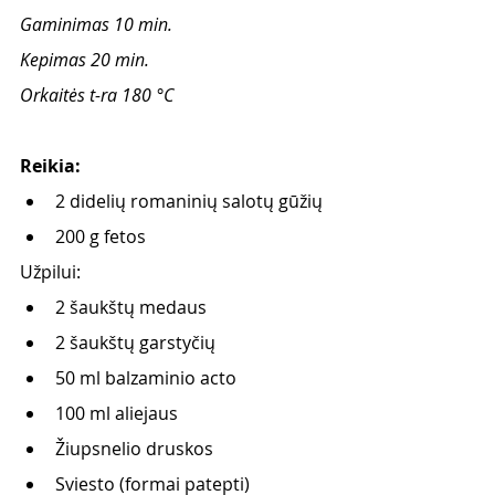
Gaminimas 10 min.
Kepimas 20 min.
Orkaitės t-ra 180 °C
Reikia:
2 didelių romaninių salotų gūžių
200 g fetos 
Užpilui:
2 šaukštų medaus
2 šaukštų garstyčių
50 ml balzaminio acto
100 ml aliejaus
Žiupsnelio druskos
Sviesto (formai patepti)