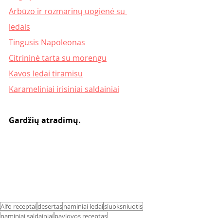
Arbūzo ir rozmarinų uogienė su 
ledais
Tingusis Napoleonas
Citrininė tarta su morengu
Kavos ledai tiramisu
Karameliniai irisiniai saldainiai
Gardžių atradimų.
Alfo receptai
desertas
naminiai ledai
sluoksniuotis
naminiai saldainiai
pavlovos receptas