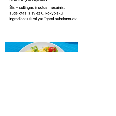
Šis – sultingas ir sotus mėsainis,
sudėliotas iš šviežių, kokybiškų
ingredientų tikrai yra “gerai subalansuotas
maistas”. Sotus, gardintas marinuotomis
paprikomis, trupinta feta ir švelniu avokadų
kremu labai tik pietums ar nevėlyvai
vakarienei, o ypač – visiems vasaros
susibėgimams ant pievelės prie namų.
Nepamirškite ir gėrimų. Prie šio mėsainio
skaniai dera gaivus aviečių ir apelsinų
kokteilis.