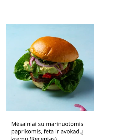
pavaišinsite netikėtus svečius. Praktiškas
patarimas: laikykite uogienę nedideliuose
indeliuose.
Mėsainiai su marinuotomis
paprikomis, feta ir avokadų
kremu (Receptas)