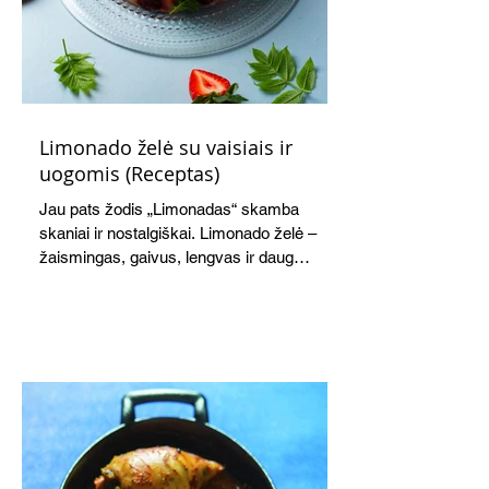
Limonado želė su vaisiais ir
uogomis (Receptas)
Jau pats žodis „Limonadas“ skamba
skaniai ir nostalgiškai. Limonado želė –
žaismingas, gaivus, lengvas ir daug
žadantis desertas, kuris tęsi visus savo
pažadus. Gaivus greipfrutų limonadas
subtiliai papildo saldžius vaisius, o ledų
kaušelis suteikia desertui ypatingo
švelnumo.