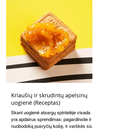
Kriaušių ir skrudintų apelsinų
uogienė (Receptas)
Skani uogienė atsargų spintelėje visada
yra apdairus sprendimas: pagardinsite ir
nuobodoką pusryčių košę, ir varškės sūrį,
o patiekę su mėgstamais sausainiais