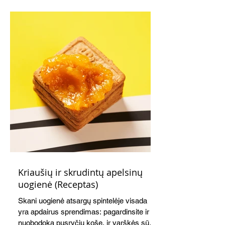
Kriaušių ir skrudintų apelsinų
uogienė (Receptas)
Skani uogienė atsargų spintelėje visada
yra apdairus sprendimas: pagardinsite ir
nuobodoką pusryčių košę, ir varškės sūrį,