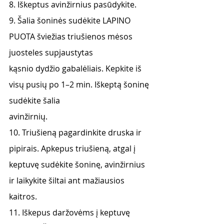
8. Iškeptus avinžirnius pasūdykite.
9. Šalia šoninės sudėkite LAPINO 
PUOTA šviežias triušienos mėsos 
juosteles supjaustytas
kąsnio dydžio gabalėliais. Kepkite iš 
visų pusių po 1–2 min. Iškeptą šoninę 
sudėkite šalia
avinžirnių.
10. Triušieną pagardinkite druska ir 
pipirais. Apkepus triušieną, atgal į 
keptuvę sudėkite šoninę, avinžirnius 
ir laikykite šiltai ant mažiausios 
kaitros.
11. Iškepus daržovėms į keptuvę 