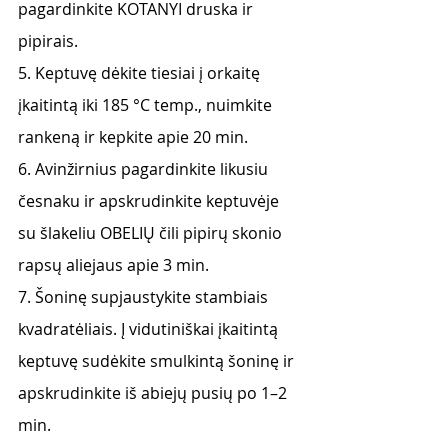
pagardinkite KOTANYI druska ir 
pipirais.
5. Keptuvę dėkite tiesiai į orkaitę 
įkaitintą iki 185 °C temp., nuimkite 
rankeną ir kepkite apie 20 min.
6. Avinžirnius pagardinkite likusiu 
česnaku ir apskrudinkite keptuvėje 
su šlakeliu OBELIŲ čili pipirų skonio 
rapsų aliejaus apie 3 min.
7. Šoninę supjaustykite stambiais 
kvadratėliais. Į vidutiniškai įkaitintą 
keptuvę sudėkite smulkintą šoninę ir 
apskrudinkite iš abiejų pusių po 1–2 
min.