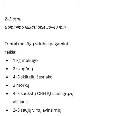
2–3 asm.
Gaminimo laikas: apie 30–40 min.
Trintai moliūgų sriubai pagaminti 
reikia: 
1 kg moliūgo
2 svogūnų
4–5 skiltelių česnako
2 morkų
4–5 šaukštų OBELIŲ saulėgrąžų 
aliejaus
2–3 saujų virtų avinžirnių