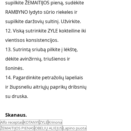
supilkite ŽEMAITIJOS pieną, sudėkite 
RAMBYNO lydyto sūrio riekeles ir 
supilkite daržovių sultinį. Užvirkite.
12. Viską sutrinkite ZYLE kokteiline iki 
vientisos konsistencijos.
13. Sutrintą sriubą pilkite į lėkštę, 
dėkite avinžirnių, triušienos ir 
šoninės.
14. Pagardinkite petražolių lapeliais 
ir žiupsneliu aitriųjų paprikų dribsnių 
su druska.
Skanaus. 
Alfo receptas
KOTANYI
ZYLE
Krinona
ŽEMAITIJOS PIENAS
OBELIŲ ALIEJUS
Lapino puota