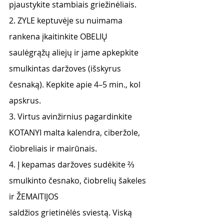
pjaustykite stambiais griežinėliais.
2. ZYLE keptuvėje su nuimama 
rankena įkaitinkite OBELIŲ 
saulėgrąžų aliejų ir jame apkepkite 
smulkintas daržoves (išskyrus 
česnaką). Kepkite apie 4–5 min., kol 
apskrus.
3. Virtus avinžirnius pagardinkite 
KOTANYI malta kalendra, ciberžole, 
čiobreliais ir mairūnais.
4. Į kepamas daržoves sudėkite ⅔ 
smulkinto česnako, čiobrelių šakeles 
ir ŽEMAITIJOS
saldžios grietinėlės sviestą. Viską 