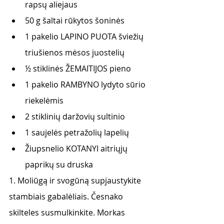
rapsų aliejaus
50 g šaltai rūkytos šoninės
1 pakelio LAPINO PUOTA šviežių 
triušienos mėsos juostelių
½ stiklinės ŽEMAITIJOS pieno
1 pakelio RAMBYNO lydyto sūrio 
riekelėmis
2 stiklinių daržovių sultinio
1 saujelės petražolių lapelių
Žiupsnelio KOTANYI aitriųjų 
paprikų su druska
1. Moliūgą ir svogūną supjaustykite 
stambiais gabalėliais. Česnako 
skilteles susmulkinkite. Morkas 