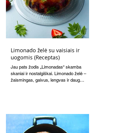
Limonado želė su vaisiais ir
uogomis (Receptas)
Jau pats žodis „Limonadas“ skamba
skaniai ir nostalgiškai. Limonado želė –
žaismingas, gaivus, lengvas ir daug
žadantis desertas, kuris tęsi visus savo
pažadus. Gaivus greipfrutų limonadas
subtiliai papildo saldžius vaisius, o ledų
kaušelis suteikia desertui ypatingo
švelnumo.