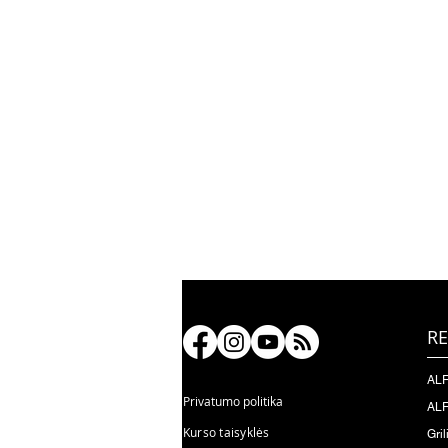
RE
ALF
Privatumo politika
ALF
Kurso taisyklės
Gril