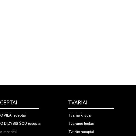
CEPTAI
TVARIAI
O VILA receptai
Tvariai knyga
O DIDYSIS ŠOU receptai
Tvarumo testas
io receptai
Tvarūs receptai