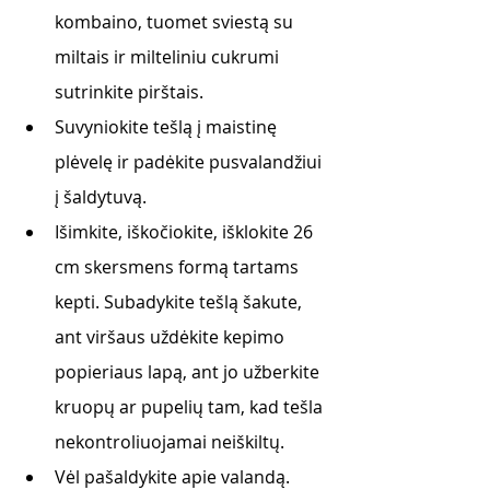
kombaino, tuomet sviestą su 
miltais ir milteliniu cukrumi 
sutrinkite pirštais. 
Suvyniokite tešlą į maistinę 
plėvelę ir padėkite pusvalandžiui 
į šaldytuvą. 
Išimkite, iškočiokite, išklokite 26 
cm skersmens formą tartams 
kepti. Subadykite tešlą šakute, 
ant viršaus uždėkite kepimo 
popieriaus lapą, ant jo užberkite 
kruopų ar pupelių tam, kad tešla 
nekontroliuojamai neiškiltų. 
Vėl pašaldykite apie valandą. 