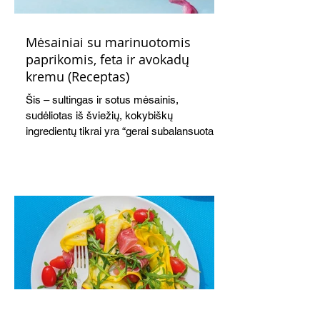
Mėsainiai su marinuotomis
paprikomis, feta ir avokadų
kremu (Receptas)
Šis – sultingas ir sotus mėsainis,
sudėliotas iš šviežių, kokybiškų
ingredientų tikrai yra “gerai subalansuotas
maistas”. Sotus, gardintas marinuotomis
paprikomis, trupinta feta ir švelniu avokadų
kremu labai tik pietums ar nevėlyvai
vakarienei, o ypač – visiems vasaros
susibėgimams ant pievelės prie namų.
Nepamirškite ir gėrimų. Prie šio mėsainio
skaniai dera gaivus aviečių ir apelsinų
kokteilis.