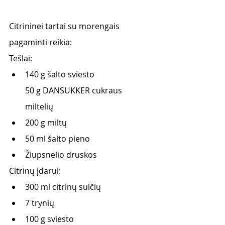
Citrininei tartai su morengais 
pagaminti reikia: 
Tešlai:
140 g šalto sviesto
50 g DANSUKKER cukraus 
miltelių
200 g miltų
50 ml šalto pieno
Žiupsnelio druskos
Citrinų įdarui:
300 ml citrinų sulčių
7 trynių
100 g sviesto