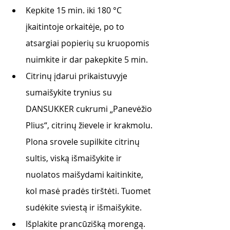
Kepkite 15 min. iki 180 °C 
įkaitintoje orkaitėje, po to 
atsargiai popierių su kruopomis 
nuimkite ir dar pakepkite 5 min. 
Citrinų įdarui prikaistuvyje 
sumaišykite trynius su 
DANSUKKER cukrumi „Panevėžio 
Plius“, citrinų žievele ir krakmolu. 
Plona srovele supilkite citrinų 
sultis, viską išmaišykite ir 
nuolatos maišydami kaitinkite, 
kol masė pradės tirštėti. Tuomet 
sudėkite sviestą ir išmaišykite. 
Išplakite prancūzišką morengą.