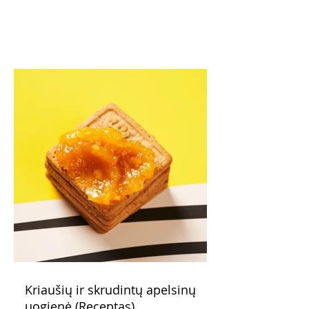
Kriaušių ir skrudintų apelsinų
uogienė (Receptas)