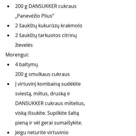
200 g DANSUKKER cukraus 
„Panevėžio Plius“
2 šaukštų kukurūzų krakmolo
2 šaukštų tarkuotos citrinų 
žievelės
Morengui:
4 baltymų
200 g smulkaus cukraus
Į virtuvinį kombainą sudėkite 
sviestą, miltus, druską ir 
DANSUKKER cukraus miltelius, 
viską išsukite. Supilkite šaltą 
pieną ir vėl gerai sumaišykite. 
Jeigu neturite virtuvinio 