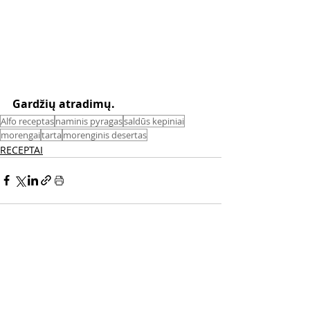
Gardžių atradimų.
Alfo receptas
naminis pyragas
saldūs kepiniai
morengai
tarta
morenginis desertas
RECEPTAI