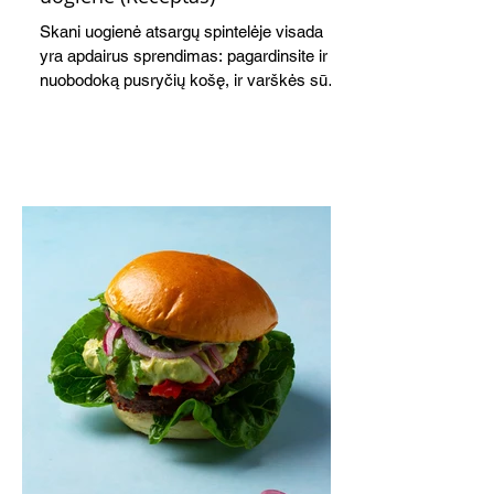
Skani uogienė atsargų spintelėje visada
yra apdairus sprendimas: pagardinsite ir
nuobodoką pusryčių košę, ir varškės sūrį,
o patiekę su mėgstamais sausainiais
pavaišinsite netikėtus svečius. Praktiškas
patarimas: laikykite uogienę nedideliuose
indeliuose.