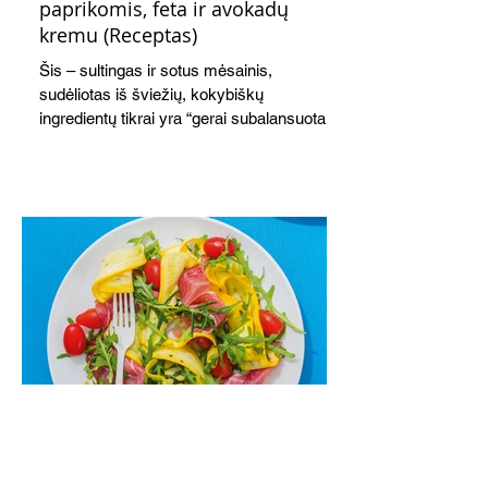
paprikomis, feta ir avokadų
kremu (Receptas)
Šis – sultingas ir sotus mėsainis,
sudėliotas iš šviežių, kokybiškų
ingredientų tikrai yra “gerai subalansuotas
maistas”. Sotus, gardintas marinuotomis
paprikomis, trupinta feta ir švelniu avokadų
kremu labai tik pietums ar nevėlyvai
vakarienei, o ypač – visiems vasaros
susibėgimams ant pievelės prie namų.
Nepamirškite ir gėrimų. Prie šio mėsainio
skaniai dera gaivus aviečių ir apelsinų
kokteilis.