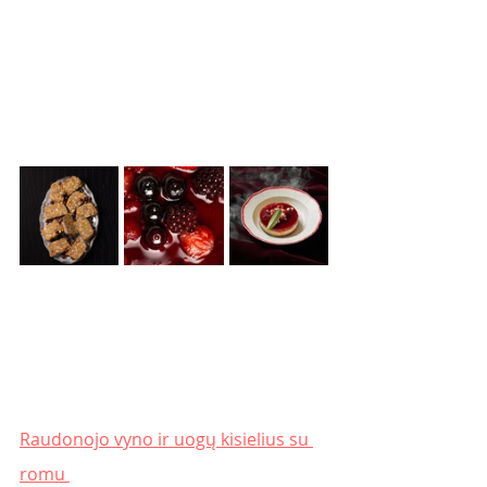
Raudonojo vyno ir uogų kisielius su 
romu 