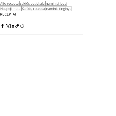
Alfo receptai
saldūs patiekalai
naminiai ledai
Naujieji metai
Kalėdų receptai
naminis tinginys
RECEPTAI