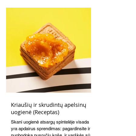
Kriaušių ir skrudintų apelsinų
uogienė (Receptas)
Skani uogienė atsargų spintelėje visada
yra apdairus sprendimas: pagardinsite ir
nuobodoką pusryčių košę, ir varškės sūrį,