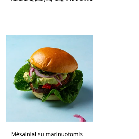
o patiekę su mėgstamais sausainiais
pavaišinsite netikėtus svečius. Praktiškas
patarimas: laikykite uogienę nedideliuose
indeliuose.
Mėsainiai su marinuotomis