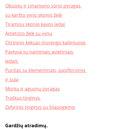
Obuolių ir cinamono sūrio pyragas 
su karšto vyno skonio želė
Tiramisu skonio kavos ledai 
Ametisto želė su vynu
Citrininis keksas morengo kailiniuose 
Pavlova su naminiais avietiniais 
ledais 
Punšas su klementinais, pasifloromis 
ir sula
Morkų ir aguonų pyragas
Traškus tinginys 
Zefyrinis tinginys su šilauogėmis
Gardžių atradimų. 