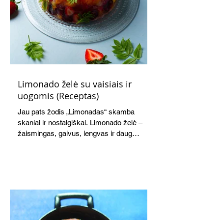
Limonado želė su vaisiais ir
uogomis (Receptas)
Jau pats žodis „Limonadas“ skamba
skaniai ir nostalgiškai. Limonado želė –
žaismingas, gaivus, lengvas ir daug
žadantis desertas, kuris tęsi visus savo
pažadus. Gaivus greipfrutų limonadas
subtiliai papildo saldžius vaisius, o ledų
kaušelis suteikia desertui ypatingo
švelnumo.