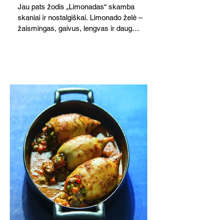
Jau pats žodis „Limonadas“ skamba
skaniai ir nostalgiškai. Limonado želė –
žaismingas, gaivus, lengvas ir daug
žadantis desertas, kuris tęsi visus savo
pažadus. Gaivus greipfrutų limonadas
subtiliai papildo saldžius vaisius, o ledų
kaušelis suteikia desertui ypatingo
švelnumo.