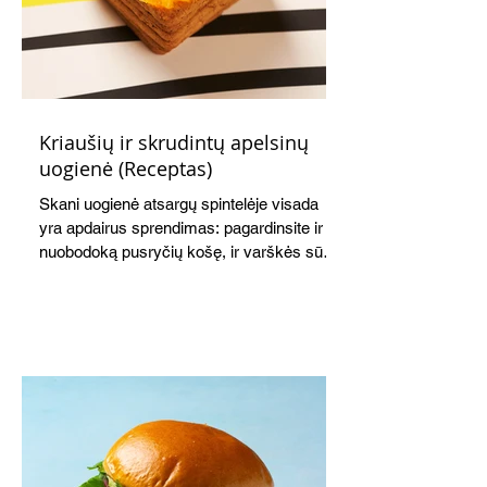
Kriaušių ir skrudintų apelsinų
uogienė (Receptas)
Skani uogienė atsargų spintelėje visada
yra apdairus sprendimas: pagardinsite ir
nuobodoką pusryčių košę, ir varškės sūrį,
o patiekę su mėgstamais sausainiais
pavaišinsite netikėtus svečius. Praktiškas
patarimas: laikykite uogienę nedideliuose
indeliuose.