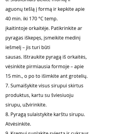
aguonų tešlą į formą ir kepkite apie 
40 min. iki 170 °C temp.
įkaitintoje orkaitėje. Patikrinkite ar 
pyragas iškepęs, įsmeikite medinį 
iešmelį – jis turi būti
sausas. Ištraukite pyragą iš orkaitės, 
vėsinkite pirmiausia formoje – apie 
15 min., o po to išimkite ant grotelių.
7. Sumaišykite visus sirupui skirtus 
produktus, kartu su šviesiuoju 
sirupu, užvirinkite.
8. Pyragą sulaistykite karštu sirupu. 
Atvėsinkite.
9. Kremui suplakite sviestą ir cukraus 