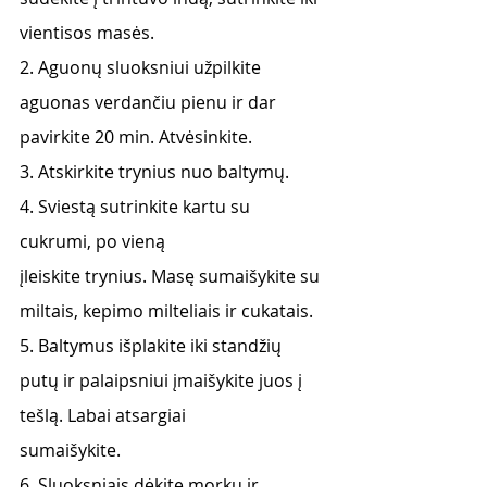
vientisos masės.
2. Aguonų sluoksniui užpilkite 
aguonas verdančiu pienu ir dar 
pavirkite 20 min. Atvėsinkite.
3. Atskirkite trynius nuo baltymų.
4. Sviestą sutrinkite kartu su 
cukrumi, po vieną
įleiskite trynius. Masę sumaišykite su 
miltais, kepimo milteliais ir cukatais.
5. Baltymus išplakite iki standžių 
putų ir palaipsniui įmaišykite juos į 
tešlą. Labai atsargiai
sumaišykite.
6. Sluoksniais dėkite morkų ir 