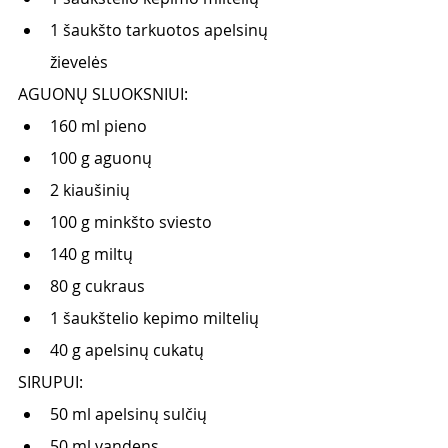
1 šaukšto tarkuotos apelsinų 
žievelės
AGUONŲ SLUOKSNIUI:
160 ml pieno
100 g aguonų
2 kiaušinių
100 g minkšto sviesto
140 g miltų
80 g cukraus
1 šaukštelio kepimo miltelių
40 g apelsinų cukatų
SIRUPUI:
50 ml apelsinų sulčių
50 ml vandens