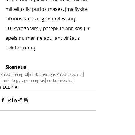
miltelius iki purios masės, įmaišykite
citrinos sultis ir grietinėlės sūrį.
10. Pyrago viršų patepkite abrikosų ir 
apelsinų marmeladu, ant viršaus 
dėkite kremą.
Skanaus. 
Kalėdų receptai
morkų pyragas
Kalėdų kepiniai
naminio pyrago receptas
morkų biskvitas
RECEPTAI