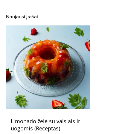
(Receptas)
pyragas su šok
įdaru (Receptas
Naujausi įrašai
Limonado želė su vaisiais ir
uogomis (Receptas)