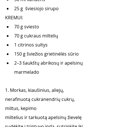
25 g  šviesiojo sirupo
KREMUI:
70 g sviesto
70 g cukraus miltelių
1 citrinos sultys
150 g šviežios grietinėlės sūrio
2–3 šaukštų abrikosų ir apelsinų 
marmelado
1. Morkas, kiaušinius, aliejų, 
nerafinuotą cukranendrių cukrų, 
miltus, kepimo
miltelius ir tarkuotą apelsinų žievelę 
sudėkite į trintuvo indą, sutrinkite iki 