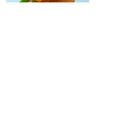
Mėsainiai su marinuotomis
paprikomis, feta ir avokadų
kremu (Receptas)
Šis – sultingas ir sotus mėsainis,
sudėliotas iš šviežių, kokybiškų
ingredientų tikrai yra “gerai subalansuotas
maistas”. Sotus, gardintas marinuotomis
paprikomis, trupinta feta ir švelniu avokadų
kremu labai tik pietums ar nevėlyvai
vakarienei, o ypač – visiems vasaros