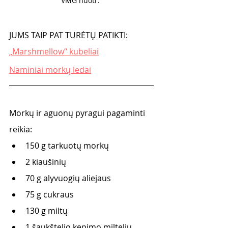
VMG nuotr. 
JUMS TAIP PAT TURĖTŲ PATIKTI:
„Marshmellow“ kubeliai
Naminiai morkų ledai
Morkų ir aguonų pyragui pagaminti 
reikia:
150 g tarkuotų morkų
2 kiaušinių
70 g alyvuogių aliejaus
75 g cukraus
130 g miltų
1 šaukštelio kepimo miltelių