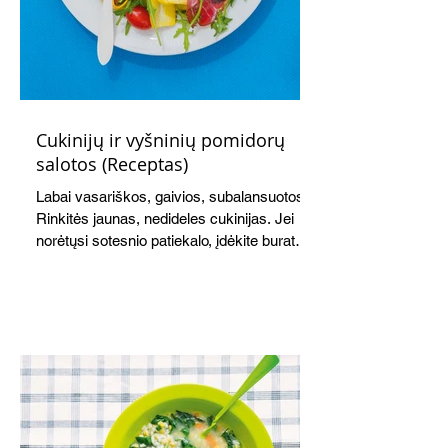
Cukinijų ir vyšninių pomidorų
salotos (Receptas)
Labai vasariškos, gaivios, subalansuotos.
Rinkitės jaunas, nedideles cukinijas. Jei
norėtųsi sotesnio patiekalo, įdėkite buratos
ar mocarelos, pabarstykite skrudintomis
kedrinėmis pinijomis, patiekite su pilno
grūdo duona arba virtu perliniu kuskusu.