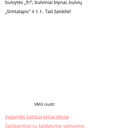
bulvytės „fri“, bulviniai blynai, bulvių 
„šimtalapis“ ir t. t.  Tad žaiskite!
VMG nuotr. 
Veganiški šaltibaraščiai iškylai
Šaltibarščiai su šaldytomis vyšniomis