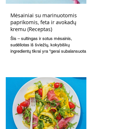
Mėsainiai su marinuotomis
paprikomis, feta ir avokadų
kremu (Receptas)
Šis – sultingas ir sotus mėsainis,
sudėliotas iš šviežių, kokybiškų
ingredientų tikrai yra “gerai subalansuotas
maistas”. Sotus, gardintas marinuotomis
paprikomis, trupinta feta ir švelniu avokadų
kremu labai tik pietums ar nevėlyvai
vakarienei, o ypač – visiems vasaros
susibėgimams ant pievelės prie namų.
Nepamirškite ir gėrimų. Prie šio mėsainio
skaniai dera gaivus aviečių ir apelsinų
kokteilis.