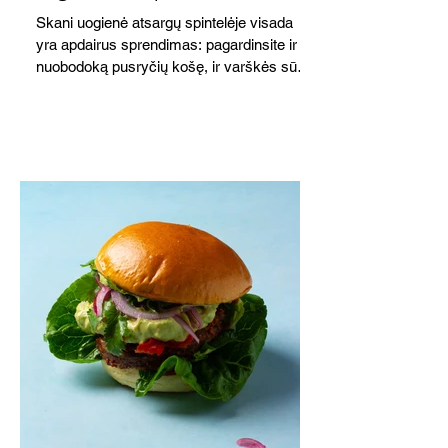
Skani uogienė atsargų spintelėje visada
yra apdairus sprendimas: pagardinsite ir
nuobodoką pusryčių košę, ir varškės sūrį,
o patiekę su mėgstamais sausainiais
pavaišinsite netikėtus svečius. Praktiškas
patarimas: laikykite uogienę nedideliuose
indeliuose.