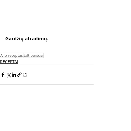
Gardžių atradimų. 
Alfo receptas
šaltibarščiai
RECEPTAI