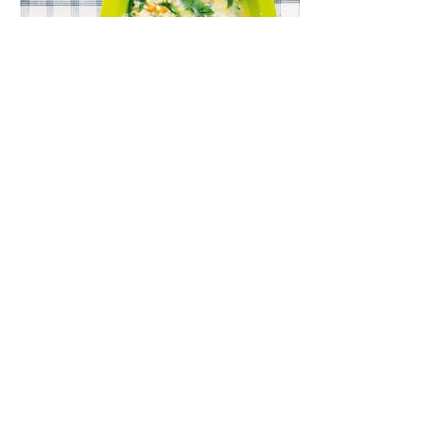
Lęšių ir špinatų sriuba (Receptas)
Kartais norisi aštriau, kartais – su dūmo
aromatu, o kartais – kažko švelnaus,
jaukaus ir neįmantriai skanaus. Tokia yra ši
greitai paruošiama, gomuriui maloni lęšių,
ryžių ir špinatų sriuba.