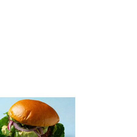
as tinka visur: 5
ptai su agurkais