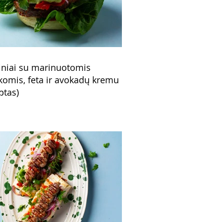
niai su marinuotomis
komis, feta ir avokadų kremu
ptas)