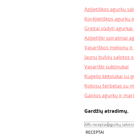
Azijietiškos agurkų sa
Korėjietiškos agurkų 
Greitai sūdyti agurkai i
Azijietiški spiraliniai a
Vasariškos melionų ir
Jaunų bulvių salotos s
Vasariški suktinukai
Kugelio keksiukai su 
Kokosų šerbetas su me
Gaivios agurkų ir mari
Gardžių atradimų. 
Alfo receptas
agurkų saloto
RECEPTAI