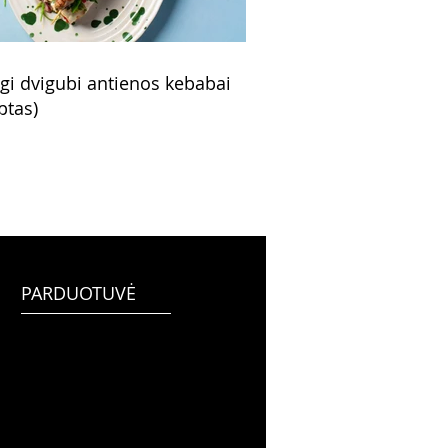
ngi dvigubi antienos kebabai
ptas)
PARDUOTUVĖ