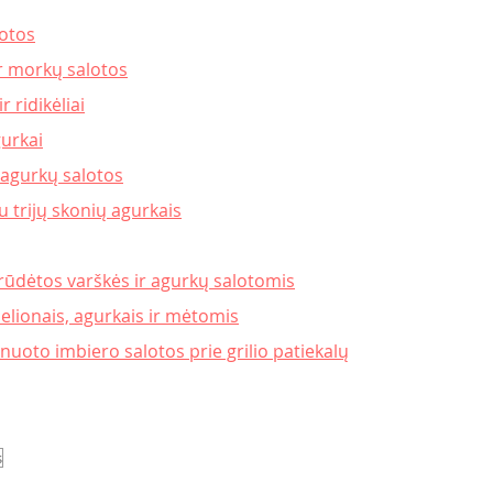
lotos
ir morkų salotos
r ridikėliai
gurkai
 agurkų salotos
u trijų skonių agurkais
grūdėtos varškės ir agurkų salotomis
lionais, agurkais ir mėtomis
nuoto imbiero salotos prie grilio patiekalų
s