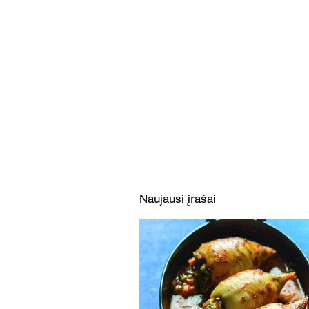
Joninių agurkai: netikėtos
Alfo idėjos
Naujausi įrašai