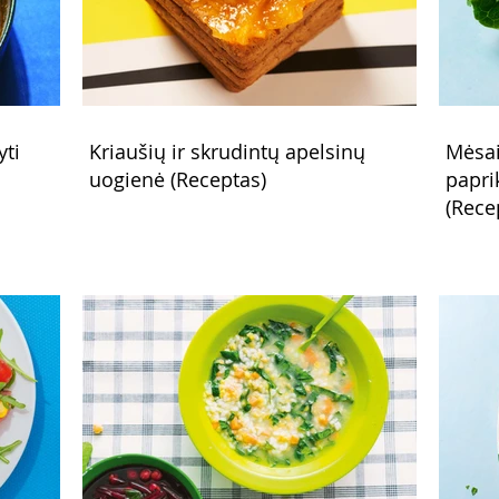
yti
Kriaušių ir skrudintų apelsinų
Mėsai
uogienė (Receptas)
papri
(Rece