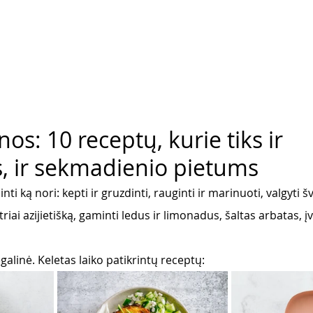
os: 10 receptų, kurie tiks ir
, ir sekmadienio pietums
i ką nori: kepti ir gruzdinti, rauginti ir marinuoti, valgyti šv
iai azijietišką, gaminti ledus ir limonadus, šaltas arbatas, įv
galinė. Keletas laiko patikrintų receptų: 