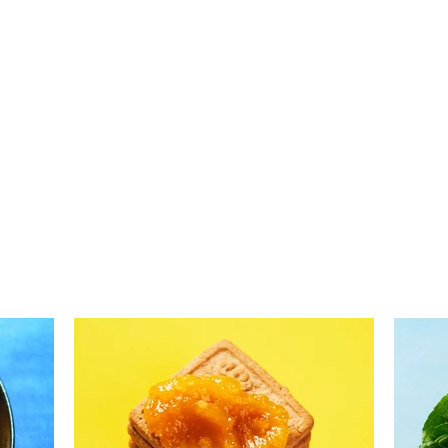
Saldžiarūgščiai traškūs
Agurk
agurkai su konservuotu tunu
rece
(Receptas)