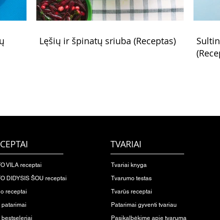
rų
Lęšių ir špinatų sriuba (Receptas)
Sulti
(Rece
CEPTAI
TVARIAI
O VILA receptai
Tvariai knyga
O DIDYSIS ŠOU receptai
Tvarumo testas
io receptai
Tvarūs receptai
o patarimai
Patarimai gyventi tvariau
 bestseleriai
Pasikalbėkime apie tvarumą