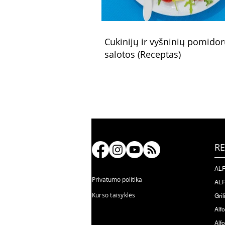
Cukinijų ir vyšninių pomido
salotos (Receptas)
RE
ALF
Privatumo politika
ALF
Kurso taisyklės
Gril
Alf
Alfo