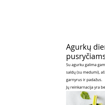
Agurkų dien
pusryčiams
Su agurku galima gamint
saldų (su medumi), aštr
garnyrus ir padažus.  
Jų reinkarnacija yra be