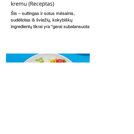
kremu (Receptas)
Šis – sultingas ir sotus mėsainis,
sudėliotas iš šviežių, kokybiškų
ingredientų tikrai yra “gerai subalansuotas
maistas”. Sotus, gardintas marinuotomis
paprikomis, trupinta feta ir švelniu avokadų
kremu labai tik pietums ar nevėlyvai
vakarienei, o ypač – visiems vasaros
susibėgimams ant pievelės prie namų.
Nepamirškite ir gėrimų. Prie šio mėsainio
skaniai dera gaivus aviečių ir apelsinų
kokteilis.