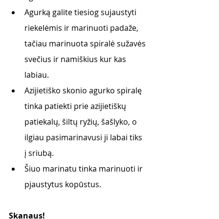
Agurką galite tiesiog sujaustyti 
riekelėmis ir marinuoti padaže, 
tačiau marinuota spiralė sužavės 
svečius ir namiškius kur kas 
labiau. 
Azijietiško skonio agurko spiralę 
tinka patiekti prie azijietiškų 
patiekalų, šiltų ryžių, šašlyko, o 
ilgiau pasimarinavusi ji labai tiks 
į sriubą. 
Šiuo marinatu tinka marinuoti ir 
pjaustytus kopūstus. 
Skanaus!