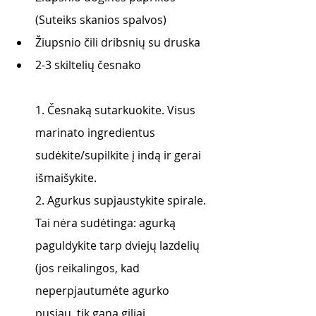
(Suteiks skanios spalvos)
Žiupsnio čili dribsnių su druska
2-3 skiltelių česnako 
1. Česnaką sutarkuokite. Visus 
marinato ingredientus 
sudėkite/supilkite į indą ir gerai 
išmaišykite.
2. Agurkus supjaustykite spirale. 
Tai nėra sudėtinga: agurką 
paguldykite tarp dviejų lazdelių 
(jos reikalingos, kad 
neperpjautumėte agurko 
pusiau, tik gana giliai 