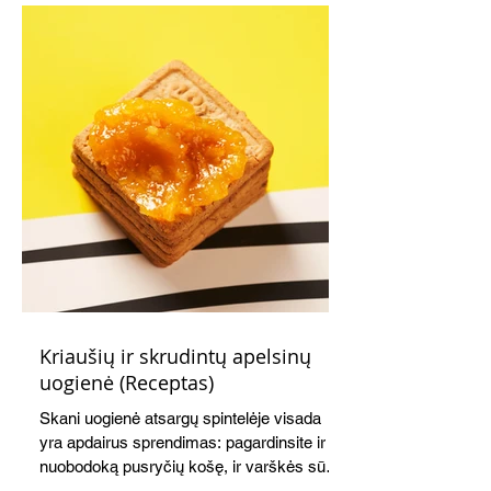
Kriaušių ir skrudintų apelsinų
uogienė (Receptas)
Skani uogienė atsargų spintelėje visada
yra apdairus sprendimas: pagardinsite ir
nuobodoką pusryčių košę, ir varškės sūrį,
o patiekę su mėgstamais sausainiais