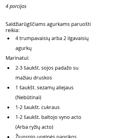
4 porcijos
Saldžiarūgščiams agurkams paruošti 
reikia:
4 trumpavaisių arba 2 ilgavaisių 
agurkų
Marinatui:
2-3 šaukšt. sojos padažo su 
mažiau druskos 
1 šaukšt. sezamų aliejaus 
(Nebūtinai)
1-2 šaukšt. cukraus 
1-2 šaukšt. baltojo vyno acto 
(Arba ryžių acto)
Žiupsnio uoginės paprikos 