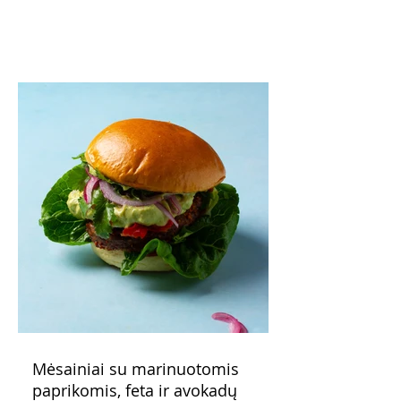
pavaišinsite netikėtus svečius. Praktiškas
patarimas: laikykite uogienę nedideliuose
indeliuose.
Mėsainiai su marinuotomis
paprikomis, feta ir avokadų