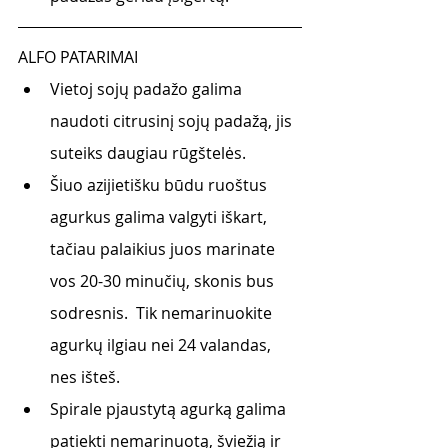
ALFO PATARIMAI
Vietoj sojų padažo galima 
naudoti citrusinį sojų padažą, jis 
suteiks daugiau rūgštelės.
Šiuo azijietišku būdu ruoštus 
agurkus galima valgyti iškart, 
tačiau palaikius juos marinate 
vos 20-30 minučių, skonis bus 
sodresnis.  Tik nemarinuokite 
agurkų ilgiau nei 24 valandas, 
nes išteš. 
Spirale pjaustytą agurką galima 
patiekti nemarinuotą, šviežią ir 