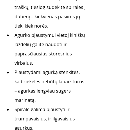
traškų, tiesiog sudėkite spirales į 
dubenį – kiekvienas pasiims jų 
tiek, kiek norės. 
Agurko pjaustymui vietoj kiniškų 
lazdelių galite naudoti ir 
paprasčiausius storesnius 
virbalus.
Pjaustydami agurką stenkitės, 
kad riekelės nebūtų labai storos 
– agurkas lengviau sugers 
marinatą.
Spirale galima pjaustyti ir 
trumpavaisius, ir ilgavaisius 
agurkus. 