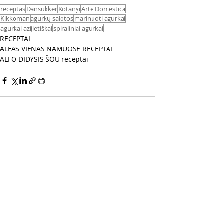
receptas
Dansukker
Kotanyi
Arte Domestica
Kikkoman
agurkų salotos
marinuoti agurkai
agurkai azijietiškai
spiraliniai agurkai
RECEPTAI
ALFAS VIENAS NAMUOSE RECEPTAI
ALFO DIDYSIS ŠOU receptai