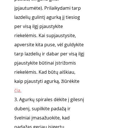
įpjautumėte). Prilaikydami tarp 
lazdelių gulintį agurką jį tiesiog 
per visą ilgį pjaustykite 
riekelėmis. Kai supjaustysite, 
apversite kita puse, vėl guldykite 
tarp lazdelių ir dabar per visą ilgį 
pjaustykite būtinai įstrižomis 
riekelėmis. Kad būtų aiškiau, 
kaip pjaustyti agurką, žiūrėkite 
čia.
3. Agurkų spirales dėkite į gilesnį 
dubenį, supilkite padažą ir 
švelniai įmasažuokite, kad 
padažas geriau įsigertų.  