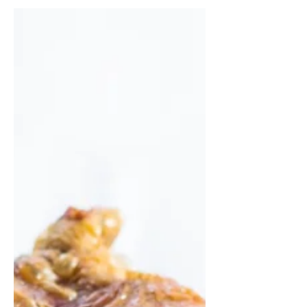
Greitas, minkštas cukinijų pyragas
su kokosais ir juodaisiais sezamais
(Receptas)