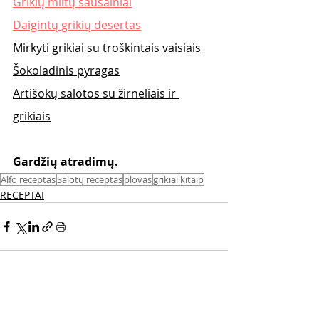
Grikių miltų sausainiai
Daigintų grikių desertas
Mirkyti grikiai su troškintais vaisiais 
Šokoladinis pyragas
Artišokų salotos su žirneliais ir 
grikiais
Gardžių atradimų. 
Alfo receptas
Salotų receptas
plovas
grikiai kitaip
RECEPTAI