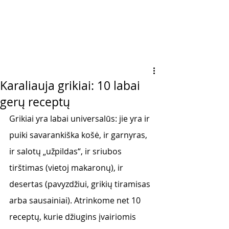
Karaliauja grikiai: 10 labai
gerų receptų
Grikiai yra labai universalūs: jie yra ir 
puiki savarankiška košė, ir garnyras, 
ir salotų „užpildas“, ir sriubos 
tirštimas (vietoj makaronų), ir 
desertas (pavyzdžiui, grikių tiramisas 
arba sausainiai). Atrinkome net 10 
receptų, kurie džiugins įvairiomis 