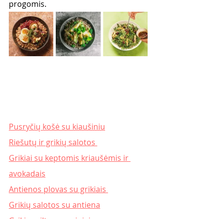
progomis. 
Pusryčių košė su kiaušiniu
Riešutų ir grikių salotos 
Grikiai su keptomis kriaušėmis ir 
avokadais
Antienos plovas su grikiais 
Grikių salotos su antiena