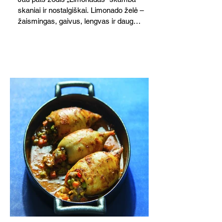
skaniai ir nostalgiškai. Limonado želė –
žaismingas, gaivus, lengvas ir daug
žadantis desertas, kuris tęsi visus savo
pažadus. Gaivus greipfrutų limonadas
subtiliai papildo saldžius vaisius, o ledų
kaušelis suteikia desertui ypatingo
švelnumo.