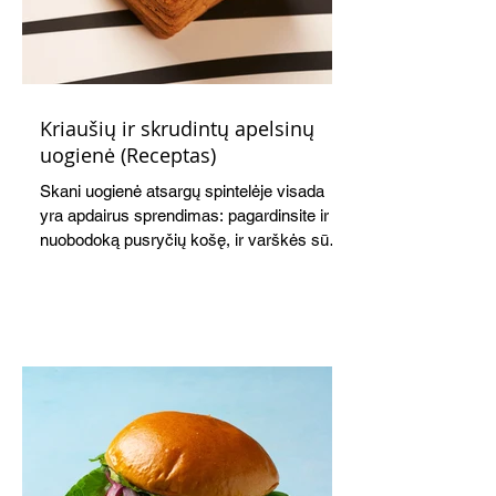
Kriaušių ir skrudintų apelsinų
uogienė (Receptas)
Skani uogienė atsargų spintelėje visada
yra apdairus sprendimas: pagardinsite ir
nuobodoką pusryčių košę, ir varškės sūrį,
o patiekę su mėgstamais sausainiais
pavaišinsite netikėtus svečius. Praktiškas
patarimas: laikykite uogienę nedideliuose
indeliuose.