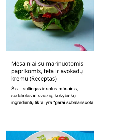
Mėsainiai su marinuotomis
paprikomis, feta ir avokadų
kremu (Receptas)
Šis – sultingas ir sotus mėsainis,
sudėliotas iš šviežių, kokybiškų
ingredientų tikrai yra “gerai subalansuotas
maistas”. Sotus, gardintas marinuotomis
paprikomis, trupinta feta ir švelniu avokadų
kremu labai tik pietums ar nevėlyvai
vakarienei, o ypač – visiems vasaros
susibėgimams ant pievelės prie namų.