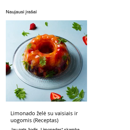
grikių ir burokėlių košė
pusryčiams – m
(Receptas)
grikių košė su
Naujausi įrašai
mėlynėmis (rec
Limonado želė su vaisiais ir
uogomis (Receptas)
Jau pats žodis „Limonadas“ skamba