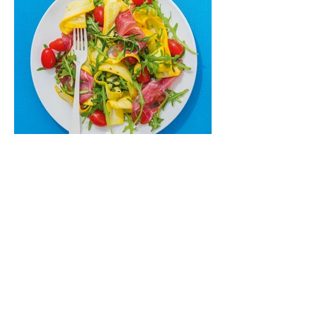
Nepamirškite ir gėrimų. Prie šio mėsainio
skaniai dera gaivus aviečių ir apelsinų
kokteilis.
Cukinijų ir vyšninių pomidorų
salotos (Receptas)
Labai vasariškos, gaivios, subalansuotos.
Rinkitės jaunas, nedideles cukinijas. Jei
norėtųsi sotesnio patiekalo, įdėkite buratos
ar mocarelos, pabarstykite skrudintomis
kedrinėmis pinijomis, patiekite su pilno