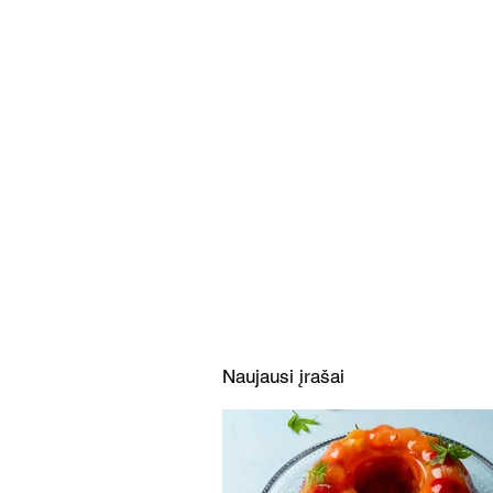
Limonado želė su vaisiais ir
uogomis (Receptas)
Naujausi įrašai