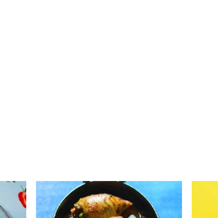
Daržovėmis ir mocarela
Kria
įdaryti kalmarai (Receptas)
apel