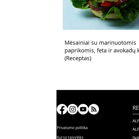
Mėsainiai su marinuotomis
paprikomis, feta ir avokadų
(Receptas)
RE
ALF
Privatumo politika
ALF
Kurso taisyklės
Gril