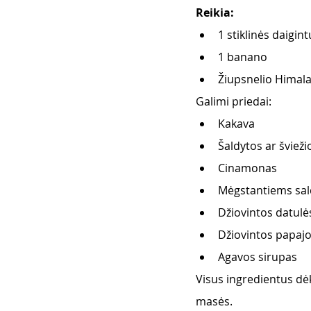
Reikia:
1 stiklinės daigint
1 banano
Žiupsnelio Himal
Galimi priedai:
Kakava
Šaldytos ar šviež
Cinamonas
Mėgstantiems sal
Džiovintos datulė
Džiovintos papaj
Agavos sirupas
Visus ingredientus dėk
masės.