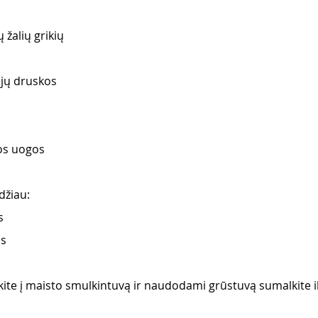
ų žalių grikių
ajų druskos
ios uogos
džiau:
s
os
ite į maisto smulkintuvą ir naudodami grūstuvą sumalkite ik