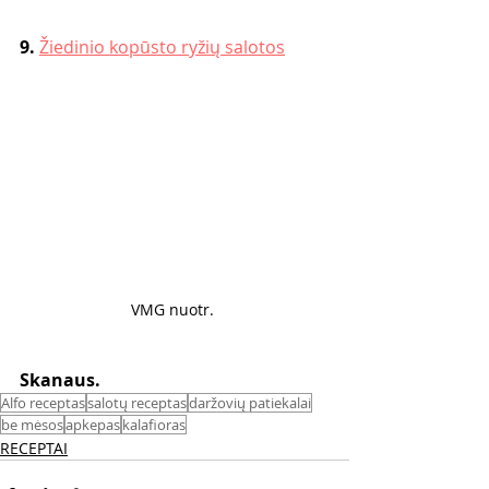
9. 
Žiedinio kopūsto ryžių salotos
VMG nuotr. 
Skanaus. 
Alfo receptas
salotų receptas
daržovių patiekalai
be mėsos
apkepas
kalafioras
RECEPTAI