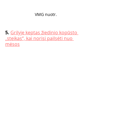
VMG nuotr. 
5. 
Grilyje keptas žiedinio kopūsto 
„steikas“, kai norisi pailsėti nuo 
mėsos