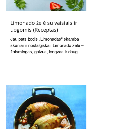
Limonado želė su vaisiais ir
uogomis (Receptas)
Jau pats žodis „Limonadas“ skamba
skaniai ir nostalgiškai. Limonado želė –
žaismingas, gaivus, lengvas ir daug
žadantis desertas, kuris tęsi visus savo
pažadus. Gaivus greipfrutų limonadas
subtiliai papildo saldžius vaisius, o ledų
kaušelis suteikia desertui ypatingo
švelnumo.