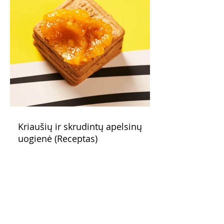
Kriaušių ir skrudintų apelsinų
uogienė (Receptas)
Skani uogienė atsargų spintelėje visada
yra apdairus sprendimas: pagardinsite ir
nuobodoką pusryčių košę, ir varškės sūrį,
o patiekę su mėgstamais sausainiais
pavaišinsite netikėtus svečius. Praktiškas
patarimas: laikykite uogienę nedideliuose
indeliuose.