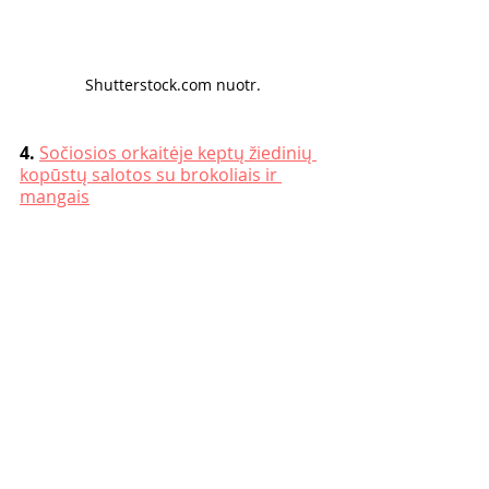
Shutterstock.com nuotr. 
4. 
Sočiosios orkaitėje keptų žiedinių 
kopūstų salotos su brokoliais ir 
mangais