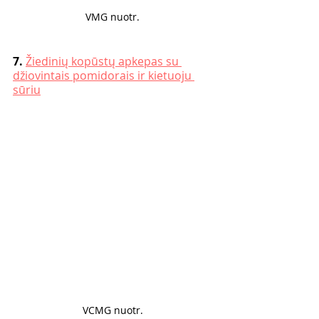
VMG nuotr. 
7. 
Žiedinių kopūstų apkepas su 
džiovintais pomidorais ir kietuoju 
sūriu
VCMG nuotr. 