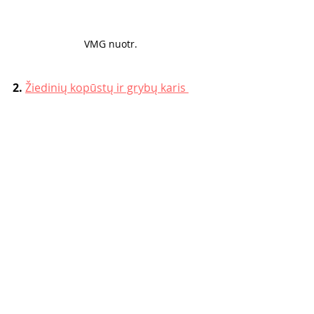
VMG nuotr. 
2. 
Žiedinių kopūstų ir grybų karis 