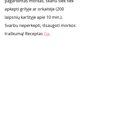
pagardintas morkas, skanu šiek tiek 
apkepti grilyje ar orkaitėje (200 
laipsnių karštyje apie 10 min.). 
Svarbu neperkepti, išsaugoti morkos 
traškumą! Receptas 
čia.