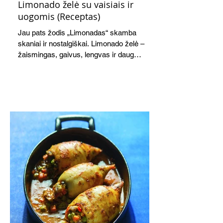
Limonado želė su vaisiais ir
uogomis (Receptas)
Jau pats žodis „Limonadas“ skamba
skaniai ir nostalgiškai. Limonado želė –
žaismingas, gaivus, lengvas ir daug
žadantis desertas, kuris tęsi visus savo
pažadus. Gaivus greipfrutų limonadas
subtiliai papildo saldžius vaisius, o ledų
kaušelis suteikia desertui ypatingo
švelnumo.