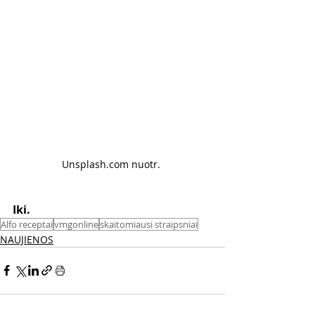
Unsplash.com nuotr. 
Iki. 
Alfo receptai
vmgonline
skaitomiausi straipsniai
NAUJIENOS