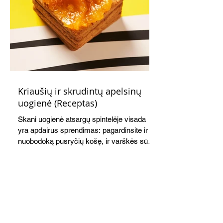
Kriaušių ir skrudintų apelsinų
uogienė (Receptas)
Skani uogienė atsargų spintelėje visada
yra apdairus sprendimas: pagardinsite ir
nuobodoką pusryčių košę, ir varškės sūrį,
o patiekę su mėgstamais sausainiais
pavaišinsite netikėtus svečius. Praktiškas
patarimas: laikykite uogienę nedideliuose
indeliuose.