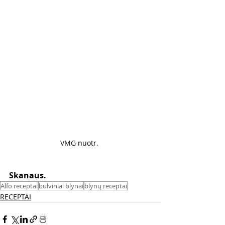
VMG nuotr. 
Skanaus. 
Alfo receptai
bulviniai blynai
blynų receptai
RECEPTAI