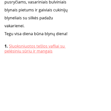
pusryčiams, vasariniais bulviniais 
blynais pietums ir gaiviais cukinijų 
blyneliais su silkės padažu 
vakarienei. 
Tegu visa diena būna blynų diena! 
1. 
Sluoksniuotos tešlos vafliai su 
pelėsiniu sūriu ir mangais