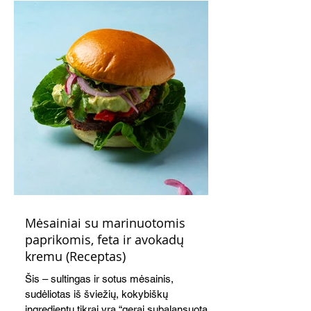
Mėsainiai su marinuotomis
paprikomis, feta ir avokadų
kremu (Receptas)
Šis – sultingas ir sotus mėsainis,
sudėliotas iš šviežių, kokybiškų
ingredientų tikrai yra “gerai subalansuotas