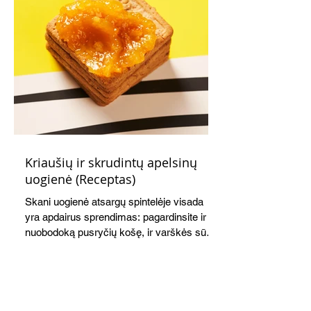
Kriaušių ir skrudintų apelsinų
uogienė (Receptas)
Skani uogienė atsargų spintelėje visada
yra apdairus sprendimas: pagardinsite ir
nuobodoką pusryčių košę, ir varškės sūrį,
o patiekę su mėgstamais sausainiais
pavaišinsite netikėtus svečius. Praktiškas
patarimas: laikykite uogienę nedideliuose
indeliuose.