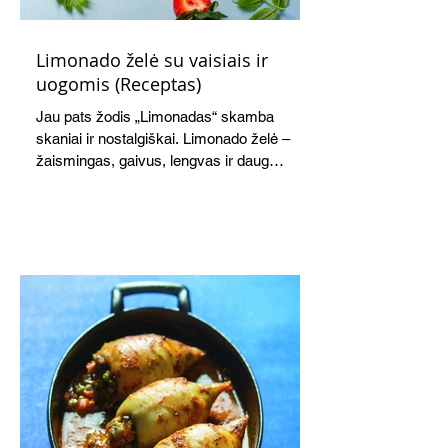
Limonado želė su vaisiais ir
uogomis (Receptas)
Jau pats žodis „Limonadas“ skamba
skaniai ir nostalgiškai. Limonado želė –
žaismingas, gaivus, lengvas ir daug
žadantis desertas, kuris tęsi visus savo
pažadus. Gaivus greipfrutų limonadas
subtiliai papildo saldžius vaisius, o ledų
kaušelis suteikia desertui ypatingo
švelnumo.