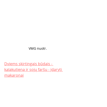
VMG nuotr. 
Dviems skirtingais būdais - 
kalakutiena ir sojų faršu - įdaryti 
makaronai