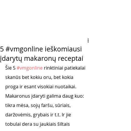
5 #vmgonline ieškomiausi
įdarytų makaronų receptai
Šie 5 
#vmgonline
 rinktiniai patiekalai 
skanūs bet kokiu oru, bet kokia 
proga ir esant visokiai nuotaikai. 
Makaronus įdaryti galima daug kuo: 
tikra mėsa, sojų faršu, sūriais, 
daržovėmis, grybais ir t.t. Ir jie 
tobulai dera su jaukiais šiltais 