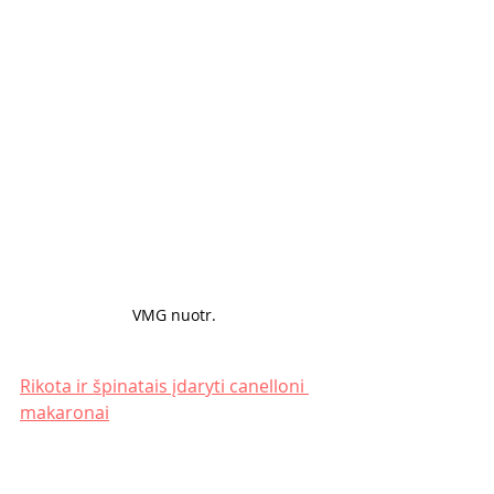
VMG nuotr. 
Rikota ir špinatais įdaryti canelloni 
makaronai