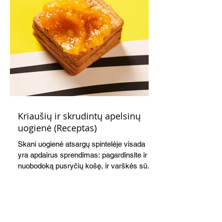
Kriaušių ir skrudintų apelsinų
uogienė (Receptas)
Skani uogienė atsargų spintelėje visada
yra apdairus sprendimas: pagardinsite ir
nuobodoką pusryčių košę, ir varškės sūrį,
o patiekę su mėgstamais sausainiais
pavaišinsite netikėtus svečius. Praktiškas
patarimas: laikykite uogienę nedideliuose
indeliuose.