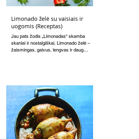
Limonado želė su vaisiais ir
uogomis (Receptas)
Jau pats žodis „Limonadas“ skamba
skaniai ir nostalgiškai. Limonado želė –
žaismingas, gaivus, lengvas ir daug
žadantis desertas, kuris tęsi visus savo
pažadus. Gaivus greipfrutų limonadas
subtiliai papildo saldžius vaisius, o ledų
kaušelis suteikia desertui ypatingo
švelnumo.