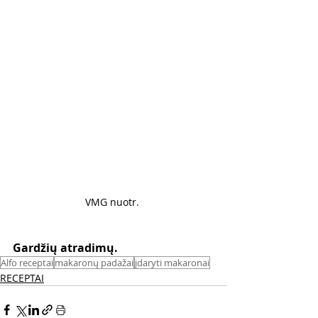
VMG nuotr. 
Gardžių atradimų. 
Alfo receptai
makaronų padažai
įdaryti makaronai
RECEPTAI