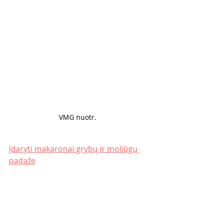
VMG nuotr. 
Įdaryti makaronai grybų ir moliūgų 
padaže