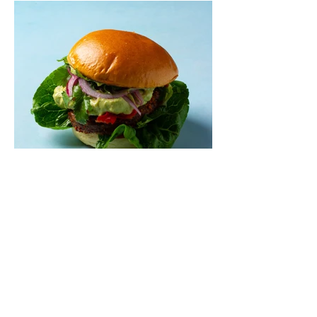
Mėsainiai su marinuotomis
paprikomis, feta ir avokadų
kremu (Receptas)
Šis – sultingas ir sotus mėsainis,
sudėliotas iš šviežių, kokybiškų
ingredientų tikrai yra “gerai subalansuotas