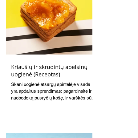
Kriaušių ir skrudintų apelsinų
uogienė (Receptas)
Skani uogienė atsargų spintelėje visada
yra apdairus sprendimas: pagardinsite ir
nuobodoką pusryčių košę, ir varškės sūrį,
o patiekę su mėgstamais sausainiais
pavaišinsite netikėtus svečius. Praktiškas
patarimas: laikykite uogienę nedideliuose
indeliuose.