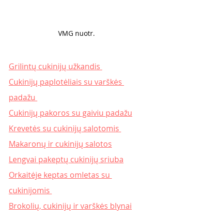
VMG nuotr. 
Grilintų cukinijų užkandis 
Cukinijų paplotėliais su varškės 
padažu 
Cukinijų pakoros su gaiviu padažu
Krevetės su cukinijų salotomis 
Makaronų ir cukinijų salotos
Lengvai pakeptų cukinijų sriuba
Orkaitėje keptas omletas su 
cukinijomis 
Brokolių, cukinijų ir varškės blynai