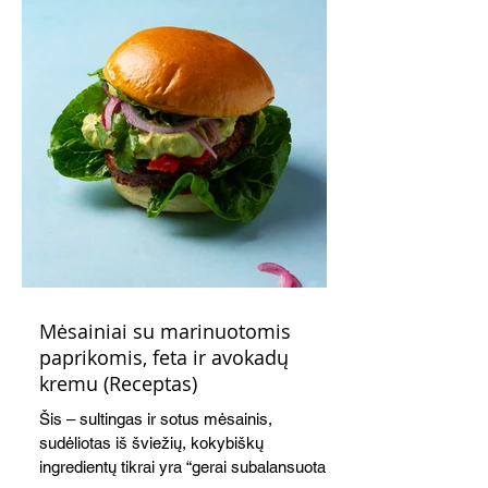
Mėsainiai su marinuotomis
paprikomis, feta ir avokadų
kremu (Receptas)
Šis – sultingas ir sotus mėsainis,
sudėliotas iš šviežių, kokybiškų
ingredientų tikrai yra “gerai subalansuotas