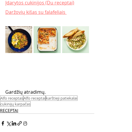
Įdarytos cukinijos (Du receptai)
Daržovių kišas su falafeliais 
Gardžių atradimų. 
Alfo receptas
Alfo receptai
karštieji patiekalai
cukinijų karpačas
RECEPTAI