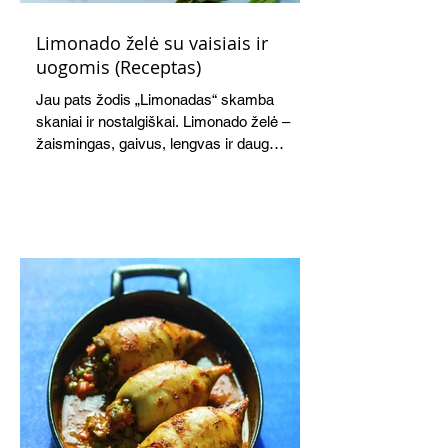
Limonado želė su vaisiais ir
uogomis (Receptas)
Jau pats žodis „Limonadas“ skamba
skaniai ir nostalgiškai. Limonado želė –
žaismingas, gaivus, lengvas ir daug
žadantis desertas, kuris tęsi visus savo
pažadus. Gaivus greipfrutų limonadas
subtiliai papildo saldžius vaisius, o ledų
kaušelis suteikia desertui ypatingo
švelnumo.