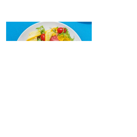
maistas”. Sotus, gardintas marinuotomis
paprikomis, trupinta feta ir švelniu avokadų
kremu labai tik pietums ar nevėlyvai
vakarienei, o ypač – visiems vasaros
susibėgimams ant pievelės prie namų.
Nepamirškite ir gėrimų. Prie šio mėsainio
skaniai dera gaivus aviečių ir apelsinų
kokteilis.
Cukinijų ir vyšninių pomidorų
salotos (Receptas)
Labai vasariškos, gaivios, subalansuotos.