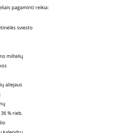
eliais pagaminti reikia:
etinėlės sviesto
mo miltelių
kos
ių aliejaus
ų
ūnų
 36 % rieb.
lio
ų kalendrų