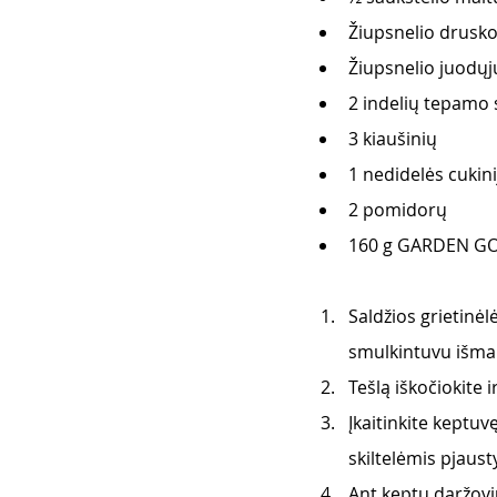
Žiupsnelio drusk
Žiupsnelio juodųj
2 indelių tepamo 
3 kiaušinių
1 nedidelės cukini
2 pomidorų
160 g GARDEN GOU
Saldžios grietinėl
smulkintuvu išmaiš
Tešlą iškočiokite i
Įkaitinkite keptuv
skiltelėmis pjaus
Ant keptų daržovių