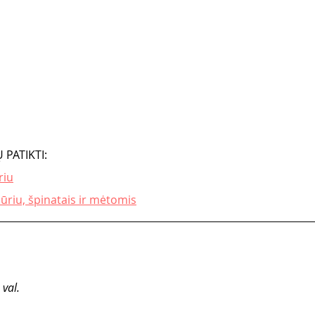
 PATIKTI:
riu
ūriu, špinatais ir mėtomis
val.