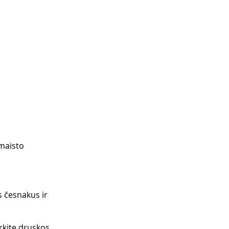
 maisto 
s česnakus ir 
rkite druskos, 