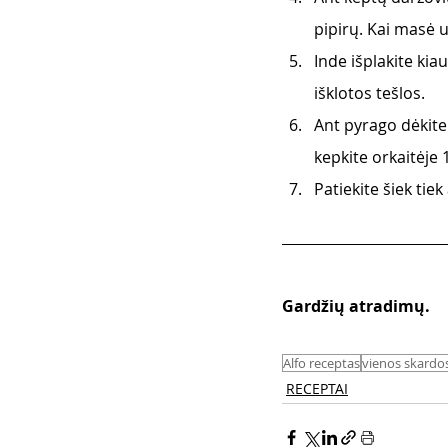
pipirų. Kai masė u
Inde išplakite kia
išklotos tešlos.
Ant pyrago dėkite 
kepkite orkaitėje 
Patiekite šiek tiek
Gardžių atradimų.
Alfo receptas
vienos skardos
RECEPTAI