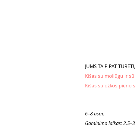
JUMS TAIP PAT TURĖTŲ
Kišas su moliūgu ir sū
Kišas su ožkos pieno s
6–8 asm. 
Gaminimo laikas: 2,5–3 