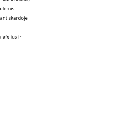
lelėmis.
 ant skardoje 
afelius ir 