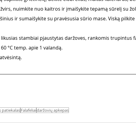
žvirs, nuimkite nuo kaitros ir įmaišykite tepamą sūrelį su žo
ušinius ir sumaišykite su pravėsusia sūrio mase. Viską pilkite
likusias stambiai pjaustytas daržoves, rankomis trupintus fal
160 °C temp. apie 1 valandą.
 atvėsintą. 
 patiekalas
Falafeliai
daržovių apkepas