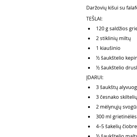
Daržovių kišui su falaf
TEŠLAI:
120 g saldžios gri
2 stiklinių miltų
1 kiaušinio 
½ šaukštelio kepi
½ šaukštelio drus
ĮDARUI:
3 šaukštų alyvuog
3 česnako skilteli
2 mėlynųjų svog
300 ml grietinėlės
4–5 šakelių čiobre
½ šaukštelio malt