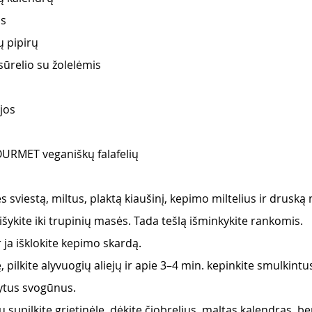
os
ų pipirų
sūrelio su žolelėmis
jos
RMET veganiškų falafelių
ės sviestą, miltus, plaktą kiaušinį, kepimo miltelius ir druską
ykite iki trupinių masės. Tada tešlą išminkykite rankomis. 
r ja išklokite kepimo skardą.
ę, pilkite alyvuogių aliejų ir apie 3–4 min. kepinkite smulkintu
tytus svogūnus.
 supilkite grietinėlę, dėkite čiobrelius, maltas kalendras, be