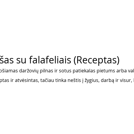
šas su falafeliais (Receptas)
uošiamas daržovių pilnas ir sotus patiekalas pietums arba vak
ptas ir atvėsintas, tačiau tinka neštis į žygius, darbą ir visur,