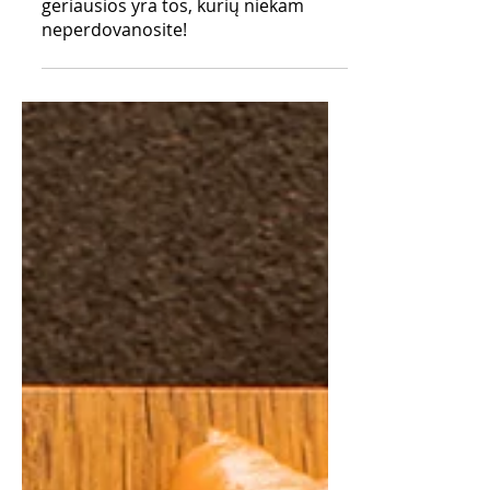
Dovanų idėjos su IITTALA:
geriausios yra tos, kurių niekam
neperdovanosite!