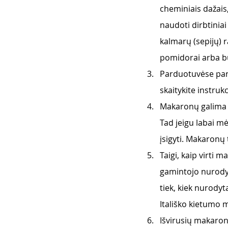
cheminiais dažais,
naudoti dirbtiniai
kalmarų (sepijų) r
pomidorai arba b
Parduotuvėse pardu
skaitykite instruk
Makaronų galima 
Tad jeigu labai m
įsigyti. Makaronų 
Taigi, kaip virti 
gamintojo nurodyma
tiek, kiek nurodyt
Itališko kietumo m
Išvirusių makaronų