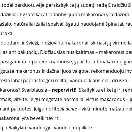
 todėl parduotuvėje perskaitykite jų sudėtį: radę E raidžių ž
 dažikliai. Egzotiškai atrodantys juodi makaronai yra dažomi į
ašalo, natūraliai žaliai spalvai išgauti naudojami špinatai, ra
urokai.
odami ir švieži, ir džiovinti makaronai: skiriasi jų virimo lai
cijas ant pakuočių. Didžiausias nusikaltimas – makaronus per
pasigaminti ir patiems namuose, ypač turint makaronų gam
ėgstate makaronus ir dažnai juos valgote, rekomenduoju inves
tešla labai paprasta: geri miltai, vanduo, kiaušiniai, druska. 
makaronus? Svarbiausia – 
nepervirti!
  Skaitykite etiketę ir, re
is, virkite. Jeigu mėgstate normaliai virtus makaronus – juo
a ant pakuotės. Jeigu norite 
Al dente – 
virti minute mažiau ne
akaronai yra beveik nevirti.
 nelaikykite vandenyje, vandenį nupilkite. 