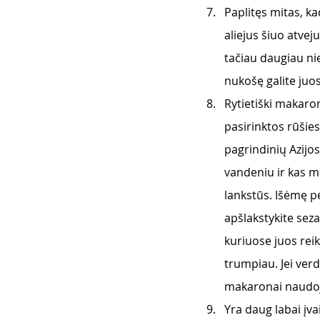
Paplitęs mitas, ka
aliejus šiuo atvej
tačiau daugiau nie
nukošę galite juos
Rytietiški makaro
pasirinktos rūšies
pagrindinių Azijo
vandeniu ir kas mi
lankstūs. Išėmę p
apšlakstykite seza
kuriuose juos reik
trumpiau. Jei verd
makaronai naudoj
Yra daug labai įv