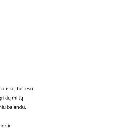
iausiai, bet esu 
rikių miltų 
nių balandų, 
iek ir 