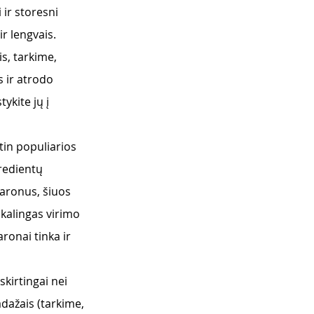
ir storesni 
ir lengvais. 
s, tarkime, 
 ir atrodo 
kite jų į 
itin populiarios 
redientų 
karonus, šiuos 
ikalingas virimo 
onai tinka ir 
skirtingai nei 
padažais (tarkime, 