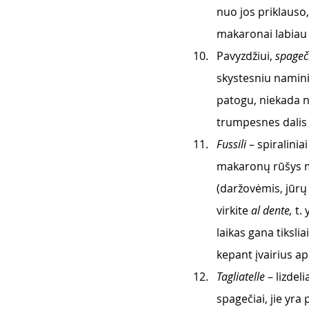
nuo jos priklauso
makaronai labiau ti
Pavyzdžiui, 
spageči
skystesniu namini
patogu, niekada n
trumpesnes dalis –
Fussili 
– spiralinia
makaronų rūšys mė
(daržovėmis, jūrų 
virkite 
al dente,
 t.
laikas gana tiksl
kepant įvairius a
Tagliatelle
 – lizdel
spagečiai, jie yra 