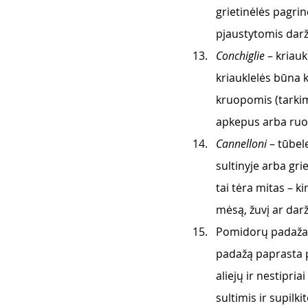
grietinėlės pagrin
pjaustytomis daržo
Conchiglie
 – kriau
kriauklelės būna k
kruopomis (tarkime
apkepus arba ruo
Cannelloni
 – tūbel
sultinyje arba gri
tai tėra mitas – ki
mėsą, žuvį ar dar
Pomidorų padažas,
padažą paprasta p
aliejų ir nestipr
sultimis ir supilk