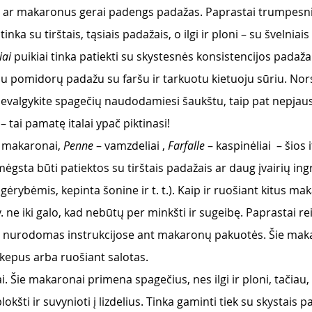
, ar makaronus gerai padengs padažas. Paprastai trumpesni 
nka su tirštais, tąsiais padažais, o ilgi ir ploni – su švelniais 
ai 
puikiai tinka patiekti su skystesnės konsistencijos padažai
u pomidorų padažu su faršu ir tarkuotu kietuoju sūriu. Nors
evalgykite spagečių naudodamiesi šaukštu, taip pat nepjausty
 tai pamatę italai ypač piktinasi!
i makaronai, 
Penne
 – vamzdeliai , 
Farfalle
 – kaspinėliai  – šios 
gsta būti patiektos su tirštais padažais ar daug įvairių ing
gėrybėmis, kepinta šonine ir t. t.). Kaip ir ruošiant kitus ma
 y. ne iki galo, kad nebūtų per minkšti ir sugeibę. Paprastai re
iai nurodomas instrukcijose ant makaronų pakuotės. Šie makar
pkepus arba ruošiant salotas.
iai. Šie makaronai primena spagečius, nes ilgi ir ploni, tačiau, 
plokšti ir suvynioti į lizdelius. Tinka gaminti tiek su skystais 