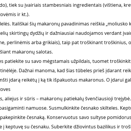
do), tiek su įvairiais stambesniais ingredientais (vištiena, kr
vėmis ir kt.).
klelės. Itališkai šių makaronų pavadinimas reiškia „moliusko k
elių skirtingų dydžių ir dažniausiai naudojamos verdant įvai
, perlinėmis arba grikiais), taip pat troškinant troškinius, 
šiant makaronų salotas.
es patiekite su savo mėgstamais užpildais, tuomet troškinkit
etinėlėje. Dažnai manoma, kad šias tūbeles prieš įdarant reiki
mšti įdarą reikėtų į ką tik išpakuotus makaronus. O įdarui galit
žoves
 aliejus ir sūris – makaronų patiekalų švenčiausioji trejyb
asigaminti namuose. Susmulkinkite česnako skilteles. Keptuv
iai pakepinkite česnaką. Konservuotus savo sultyse pomidorus 
ite į keptuvę su česnaku. Suberkite džiovintus bazilikus ir troš