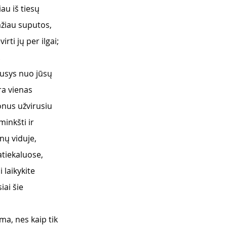
au iš tiesų 
ažiau suputos, 
ti jų per ilgai; 
 
ausys nuo jūsų 
ra vienas 
onus užvirusiu 
inkšti ir 
ų viduje, 
atiekaluose, 
laikykite 
iai šie 
a, nes kaip tik 