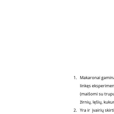
Makaronai gaminami
linkęs eksperiment
(maišomi su trupuč
žirnių, lęšių, kuk
Yra ir  įvairių ski