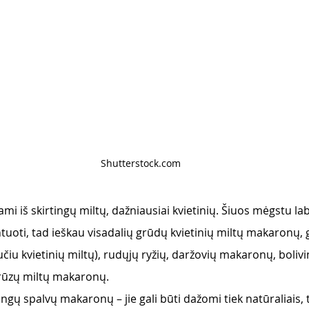
Shutterstock.com
 iš skirtingų miltų, dažniausiai kvietinių. Šiuos mėgstu lab
uoti, tad ieškau visadalių grūdų kvietinių miltų makaronų, g
iu kvietinių miltų), rudųjų ryžių, daržovių makaronų, bolivi
urūzų miltų makaronų. 
rtingų spalvų makaronų – jie gali būti dažomi tiek natūraliais, t