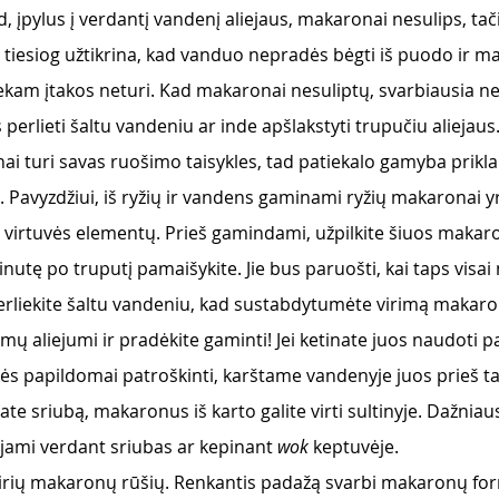
d, įpylus į verdantį vandenį aliejaus, makaronai nesulips, tači
u tiesiog užtikrina, kad vanduo nepradės bėgti iš puodo ir m
kam įtakos neturi. Kad makaronai nesuliptų, svarbiausia nevir
 perlieti šaltu vandeniu ar inde apšlakstyti trupučiu aliejaus.
nai turi savas ruošimo taisykles, tad patiekalo gamyba prikl
. Pavyzdžiui, iš ryžių ir vandens gaminami ryžių makaronai y
s virtuvės elementų. Prieš gamindami, užpilkite šiuos makar
nutę po truputį pamaišykite. Jie bus paruošti, kai taps visai m
erliekite šaltu vandeniu, kad sustabdytumėte virimą makaron
mų aliejumi ir pradėkite gaminti! Jei ketinate juos naudoti p
ės papildomai patroškinti, karštame vandenyje juos prieš tai 
ate sriubą, makaronus iš karto galite virti sultinyje. Dažniaus
ami verdant sriubas ar kepinant 
wok
 keptuvėje.
airių makaronų rūšių. Renkantis padažą svarbi makaronų form