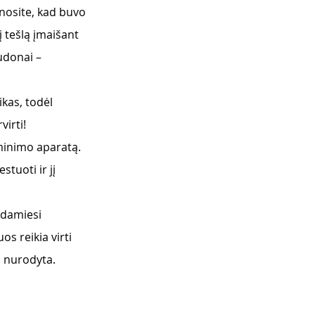
inosite, kad buvo 
 tešlą įmaišant 
udonai – 
kas, todėl 
virti!
inimo aparatą. 
tuoti ir jį 
mdamiesi  
s reikia virti 
i nurodyta. 