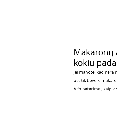
Makaronų AB
kokiu padaž
Jei manote, kad nėra n
bet tik beveik, makaron
Alfo patarimai, kaip vi