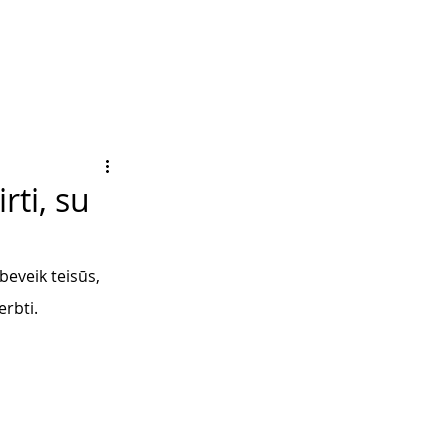
rti, su
beveik teisūs, 
erbti.