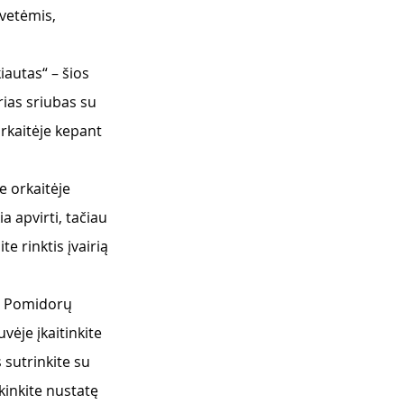
evetėmis, 
iautas“ – šios 
rias sriubas su 
orkaitėje kepant 
e orkaitėje 
a apvirti, tačiau 
e rinktis įvairią 
ė. Pomidorų 
ėje įkaitinkite 
sutrinkite su 
kinkite nustatę 