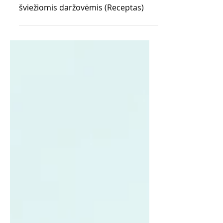
Budos dubenėlis su vištiena ir
šviežiomis daržovėmis (Receptas)