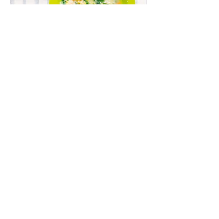
Lęšių ir špinatų sriuba (Receptas)
Kartais norisi aštriau, kartais – su dūmo
aromatu, o kartais – kažko švelnaus,
jaukaus ir neįmantriai skanaus. Tokia yra ši
greitai paruošiama, gomuriui maloni lęšių,
ryžių ir špinatų sriuba.