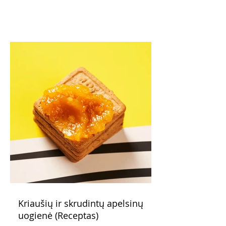
Kriaušių ir skrudintų apelsinų
uogienė (Receptas)