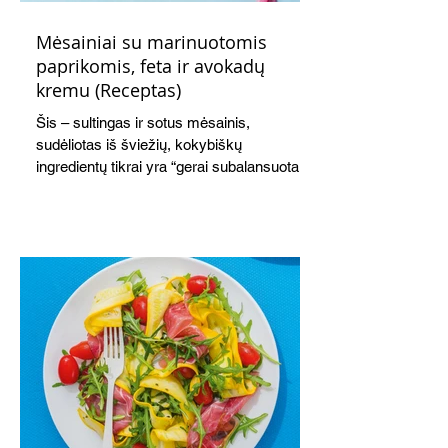
Mėsainiai su marinuotomis
paprikomis, feta ir avokadų
kremu (Receptas)
Šis – sultingas ir sotus mėsainis,
sudėliotas iš šviežių, kokybiškų
ingredientų tikrai yra “gerai subalansuotas
maistas”. Sotus, gardintas marinuotomis
paprikomis, trupinta feta ir švelniu avokadų
kremu labai tik pietums ar nevėlyvai
vakarienei, o ypač – visiems vasaros
susibėgimams ant pievelės prie namų.
Nepamirškite ir gėrimų. Prie šio mėsainio
skaniai dera gaivus aviečių ir apelsinų
kokteilis.