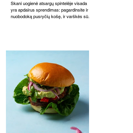
Skani uogienė atsargų spintelėje visada
yra apdairus sprendimas: pagardinsite ir
nuobodoką pusryčių košę, ir varškės sūrį,
o patiekę su mėgstamais sausainiais
pavaišinsite netikėtus svečius. Praktiškas
patarimas: laikykite uogienę nedideliuose
indeliuose.