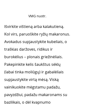
VMG nuotr. 
Išvirkite vištieną arba kalakutieną. 
Kol virs, paruoškite ryžių makaronus. 
Avokadus supjaustykite kubeliais, o 
traškias daržoves, ridikus ir 
burokėlius – plonais griežinėliais. 
Pakepinkite kelis šaukštus sėklų 
(labai tinka moliūgų) ir gabalėliais 
supjaustykite virtą mėsą. Viską 
vainikuokite mėgstamu padažu, 
pavyzdžiui, padažu makaronams su 
bazilikais, o dėl kvapnumo 