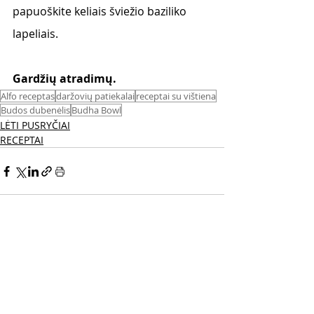
papuoškite keliais šviežio baziliko 
lapeliais.
Gardžių atradimų. 
Alfo receptas
daržovių patiekalai
receptai su vištiena
Budos dubenėlis
Budha Bowl
LĖTI PUSRYČIAI
RECEPTAI