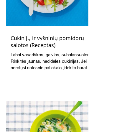
Cukinijų ir vyšninių pomidorų
salotos (Receptas)
Labai vasariškos, gaivios, subalansuotos.
Rinkitės jaunas, nedideles cukinijas. Jei
norėtųsi sotesnio patiekalo, įdėkite buratos
ar mocarelos, pabarstykite skrudintomis
kedrinėmis pinijomis, patiekite su pilno
grūdo duona arba virtu perliniu kuskusu.