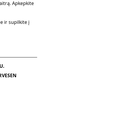
aitrą. Apkepkite 
ir supilkite į 
U.
ARVESEN 