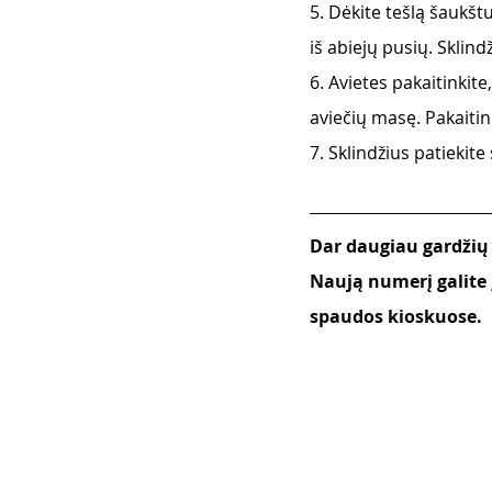
5. Dėkite tešlą šaukštu
iš abiejų pusių. Sklind
6. Avietes pakaitinkite
aviečių masę. Pakaitink
7. Sklindžius patiekit
Dar daugiau gardžių
Naują numerį galite 
spaudos kioskuose.