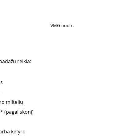
VMG nuotr. 
padažu reikia:
s 
 
o miltelių 
* (pagal skonį) 
arba kefyro 