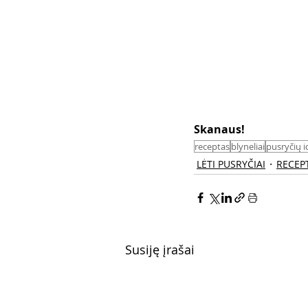
Skanaus! 
receptas
blyneliai
pusryčių i
LĖTI PUSRYČIAI
RECEP
Susiję įrašai