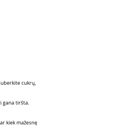
 suberkite cukrų, 
 gana tiršta. 
 ar kiek mažesnę 