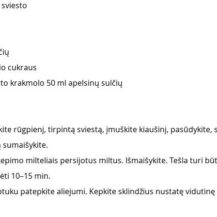
 sviesto 
čių 
io cukraus 
to krakmolo 50 ml apelsinų sulčių 
lkite rūgpienį, tirpintą sviestą, įmuškite kiaušinį, pasūdykite,
ą sumaišykite. 
epimo milteliais persijotus miltus. Išmaišykite. Tešla turi būti
vėti 10–15 min. 
eptuku patepkite aliejumi. Kepkite sklindžius nustatę vidutinę