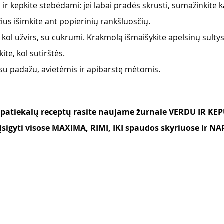
 ir kepkite stebėdami: jei labai pradės skrusti, sumažinkite k
žius išimkite ant popierinių rankšluosčių. 
, kol užvirs, su cukrumi. Krakmolą išmaišykite apelsinų sultyse 
ite, kol sutirštės. 
e su padažu, avietėmis ir apibarstę mėtomis. 
 patiekalų receptų rasite naujame žurnale VERDU IR KEP
įsigyti visose MAXIMA, RIMI, IKI spaudos skyriuose ir N