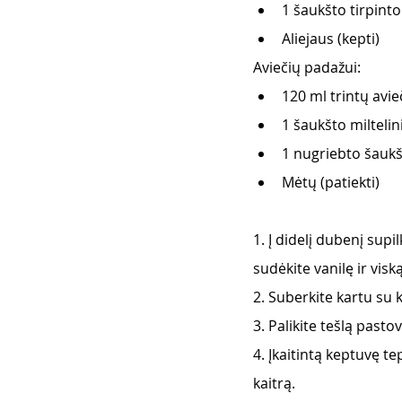
1 šaukšto tirpinto
Aliejaus (kepti) 
Aviečių padažui: 
120 ml trintų avie
1 šaukšto miltelin
1 nugriebto šaukš
Mėtų (patiekti)
1. Į didelį dubenį supi
sudėkite vanilę ir visk
2. Suberkite kartu su k
3. Palikite tešlą pasto
4. Įkaitintą keptuvę t
kaitrą. 