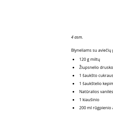
4 asm. 
Blyneliams su aviečių 
120 g miltų 
Žiupsnelio drusko
1 šaukšto cukraus
1 šaukštelio kepim
Natūralios vanilės
1 kiaušinio 
200 ml rūgpienio 