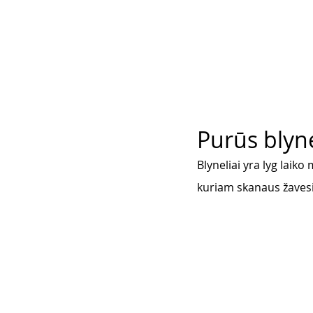
Purūs blyne
Blyneliai yra lyg laiko
kuriam skanaus žavesi