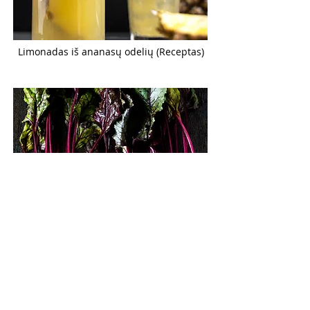
Limonadas iš ananasų odelių (Receptas)
Šaltibarščiai iš burokėlių lapų (Receptas)