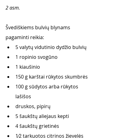
2 asm. 
Švediškiems bulvių blynams 
pagaminti reikia:
5 valytų vidutinio dydžio bulvių
1 ropinio svogūno
1 kiaušinio
150 g karštai rūkytos skumbrės
100 g sūdytos arba rūkytos 
lašišos
druskos, pipirų
5 šaukštų aliejaus kepti
4 šaukštų grietinės
1⁄2 tarkuotos citrinos žievelės