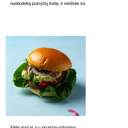
nuobodoką pusryčių košę, ir varškės sūrį,
o patiekę su mėgstamais sausainiais
pavaišinsite netikėtus svečius. Praktiškas
patarimas: laikykite uogienę nedideliuose
indeliuose.
Mėsainiai su marinuotomis