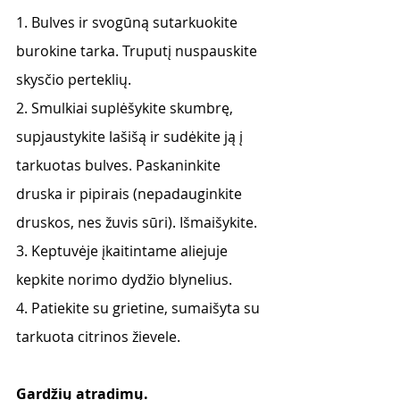
1. Bulves ir svogūną sutarkuokite 
burokine tarka. Truputį nuspauskite 
skysčio perteklių.
2. Smulkiai suplėšykite skumbrę, 
supjaustykite lašišą ir sudėkite ją į 
tarkuotas bulves. Paskaninkite 
druska ir pipirais (nepadauginkite 
druskos, nes žuvis sūri). Išmaišykite.
3. Keptuvėje įkaitintame aliejuje 
kepkite norimo dydžio blynelius.
4. Patiekite su grietine, sumaišyta su 
tarkuota citrinos žievele.
Gardžių atradimų. 