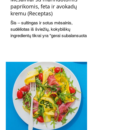
paprikomis, feta ir avokadų
kremu (Receptas)
Šis – sultingas ir sotus mėsainis,
sudėliotas iš šviežių, kokybiškų
ingredientų tikrai yra “gerai subalansuotas
maistas”. Sotus, gardintas marinuotomis
paprikomis, trupinta feta ir švelniu avokadų
kremu labai tik pietums ar nevėlyvai
vakarienei, o ypač – visiems vasaros
susibėgimams ant pievelės prie namų.
Nepamirškite ir gėrimų. Prie šio mėsainio
skaniai dera gaivus aviečių ir apelsinų
kokteilis.