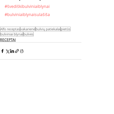
#švediškibulviniaiblynai
#bulviniaiblynaisulašiša
Alfo receptas
vakarienė
bulvių patiekalai
pietūs
bulviniai blynai
bulvės
RECEPTAI