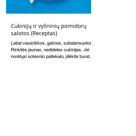
Cukinijų ir vyšninių pomidorų
salotos (Receptas)
Labai vasariškos, gaivios, subalansuotos.
Rinkitės jaunas, nedideles cukinijas. Jei
norėtųsi sotesnio patiekalo, įdėkite buratos
ar mocarelos, pabarstykite skrudintomis
kedrinėmis pinijomis, patiekite su pilno
grūdo duona arba virtu perliniu kuskusu.