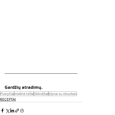
Gardžių atradimų. 
Pusryčiai
mielinė tešla
Sklindžiai
blynai su obuoliais
RECEPTAI