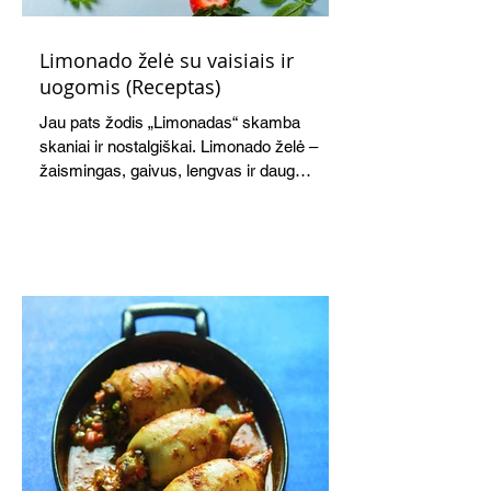
Limonado želė su vaisiais ir
uogomis (Receptas)
Jau pats žodis „Limonadas“ skamba
skaniai ir nostalgiškai. Limonado želė –
žaismingas, gaivus, lengvas ir daug
žadantis desertas, kuris tęsi visus savo
pažadus. Gaivus greipfrutų limonadas
subtiliai papildo saldžius vaisius, o ledų
kaušelis suteikia desertui ypatingo
švelnumo.