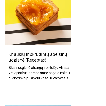
Kriaušių ir skrudintų apelsinų
uogienė (Receptas)
Skani uogienė atsargų spintelėje visada
yra apdairus sprendimas: pagardinsite ir
nuobodoką pusryčių košę, ir varškės sūrį,
o patiekę su mėgstamais sausainiais
pavaišinsite netikėtus svečius. Praktiškas
patarimas: laikykite uogienę nedideliuose
indeliuose.