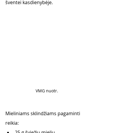
šventei kasdienybėje. 
VMG nuotr. 
Mieliniams sklindžiams pagaminti 
reikia:
25 g šviežių mielių 