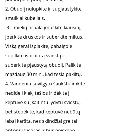
2. Obuolį nulupkite ir supjaustykite 
smulkiai kubeliais.
 3. Į mielių tirpalą įmuškite kiaušinį, 
įberkite druskos ir suberkite miltus. 
Viską gerai išplakite, pabaigoje 
supilkite ištirpintą sviestą ir 
suberkite pjaustytą obuolį. Palikite 
maždaug 30 min., kad tešla pakiltų. 
4. Vandeniu suvilgytu šaukštu imkite 
nedidelį kiekį tešlos ir dėkite į 
keptuvę su įkaitintu lydytu sviestu, 
bet stebėkite, kad keptuvė nebūtų 
labai karšta, nes sklindžiai greitai 
apkeps iš išorės ir bus neiškepę 