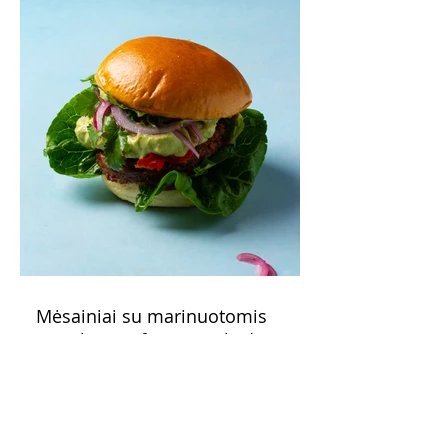
Mėsainiai su marinuotomis
paprikomis, feta ir avokadų
kremu (Receptas)
Šis – sultingas ir sotus mėsainis,
sudėliotas iš šviežių, kokybiškų
ingredientų tikrai yra “gerai subalansuotas