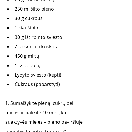
250 ml šilto pieno
30 g cukraus 
1 kiaušinio 
30 g ištirpinto sviesto 
Žiupsnelio druskos 
450 g miltų 
1–2 obuolių 
Lydyto sviesto (kepti) 
Cukraus (pabarstyti)
1. Sumaišykite pieną, cukrų bei 
mieles ir palikite 10 min., kol 
suaktyvės mielės – pieno paviršiuje 
pamatysite putų „kepurėlę“. 