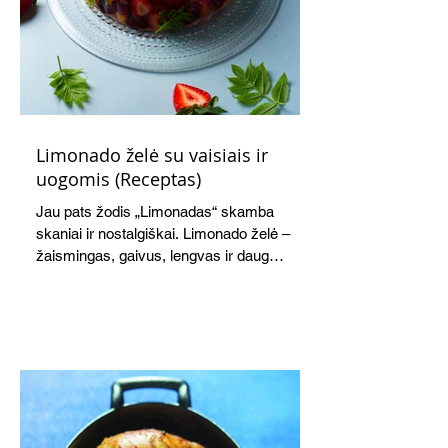
Limonado želė su vaisiais ir
uogomis (Receptas)
Jau pats žodis „Limonadas“ skamba
skaniai ir nostalgiškai. Limonado želė –
žaismingas, gaivus, lengvas ir daug
žadantis desertas, kuris tęsi visus savo
pažadus. Gaivus greipfrutų limonadas
subtiliai papildo saldžius vaisius, o ledų
kaušelis suteikia desertui ypatingo
švelnumo.