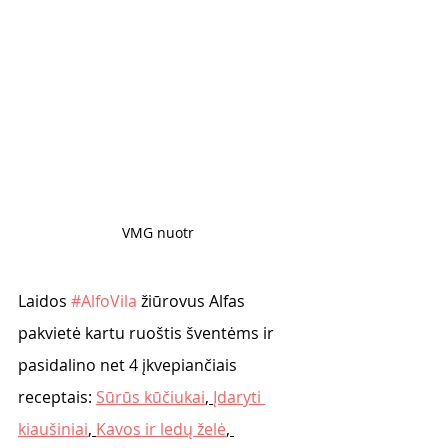
VMG nuotr 
Laidos 
#AlfoVila
 žiūrovus Alfas 
pakvietė kartu ruoštis šventėms ir 
pasidalino net 4 įkvepiančiais 
receptais: 
Sūrūs kūčiukai
, 
Įdaryti 
kiaušiniai
, 
Kavos ir ledų želė
, 