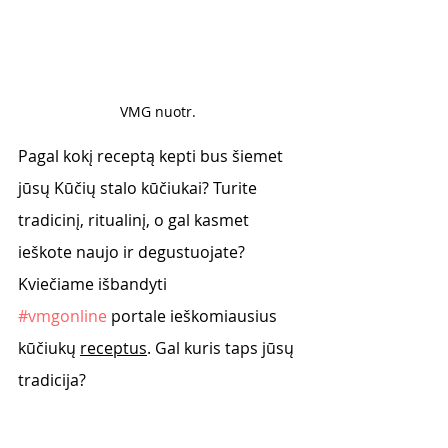
VMG nuotr. 
Pagal kokį receptą kepti bus šiemet 
jūsų Kūčių stalo kūčiukai? Turite 
tradicinį, ritualinį, o gal kasmet 
ieškote naujo ir degustuojate? 
Kviečiame išbandyti 
#vmgonline
 portale ieškomiausius 
kūčiukų 
receptus
. Gal kuris taps jūsų 
tradicija? 