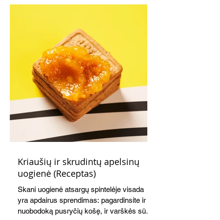
Kriaušių ir skrudintų apelsinų
uogienė (Receptas)
Skani uogienė atsargų spintelėje visada
yra apdairus sprendimas: pagardinsite ir
nuobodoką pusryčių košę, ir varškės sūrį,