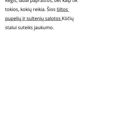
Regis, labai paprastos, bet kaip tik 
tokios, kokių reikia. Šios 
šiltos 
pupelių ir sultenių salotos 
Kūčių 
stalui suteiks jaukumo.