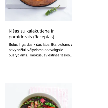
Kišas su kalakutiena ir
pomidorais (Receptas)
Sotus ir gardus kišas labai tiks pietums ar,
pavyzdžiui, vėlyviems ssavaitgalio
pusryčiams. Traškus, sviestinės tešlos
pagrindas, švelnus kiaušinių ir grietinės
įdaras, apskrudusi kalakutiena bei
pomidorai skaniai dera tarpusavyje. Nors
receptas ilgas, tačiau paruošti kišą nėra
sudėtinga. Skanus ir šiltas, ir šaltas.
Atvėsęs tampa tvirtesnis, todėl jį lengviau
gražiai supjaustyti. Net ir šaltas kišas tiks
ir pusryčiams, ir pietų dėžutei, ir iškylai.