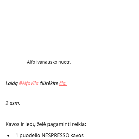
Alfo Ivanausko nuotr. 
Laidą 
#AlfoVila
 žiūrėkite 
čia.
2 asm.
Kavos ir ledų želė pagaminti reikia:
1 puodelio NESPRESSO kavos 