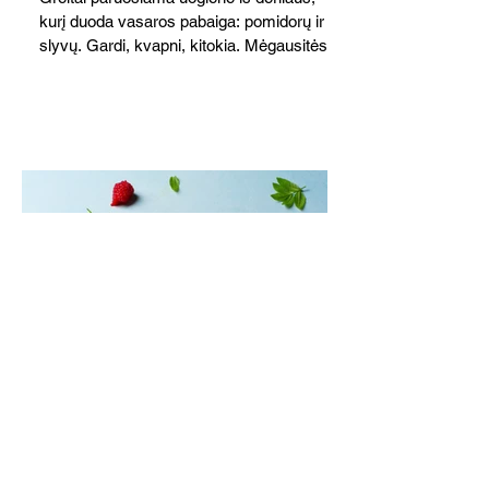
kurį duoda vasaros pabaiga: pomidorų ir
slyvų. Gardi, kvapni, kitokia. Mėgausitės
ne tik žiemą. Grilis suteikia savitą akcentą
skoniui ir kvapui, bet galima virti ir ant
viryklės.