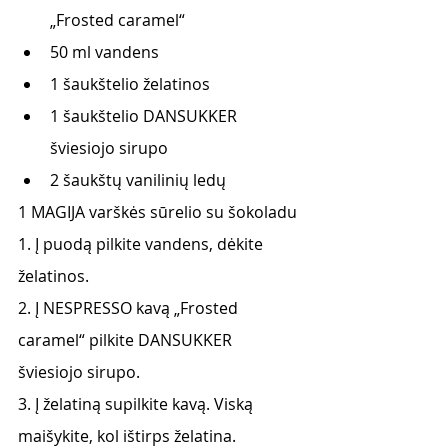
„Frosted caramel“
50 ml vandens
1 šaukštelio želatinos
1 šaukštelio DANSUKKER 
šviesiojo sirupo
2 šaukštų vanilinių ledų
1 MAGIJA varškės sūrelio su šokoladu
1. Į puodą pilkite vandens, dėkite 
želatinos.
2. Į NESPRESSO kavą „Frosted 
caramel“ pilkite DANSUKKER 
šviesiojo sirupo.
3. Į želatiną supilkite kavą. Viską 
maišykite, kol ištirps želatina.