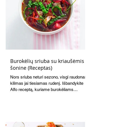
Burokėlių sriuba su kriaušėmis ir
šonine (Receptas)
Nors sriuba neturi sezono, visgi raudonas
kilimas jai tiesiamas rudenį. Išbandykite
Alfo receptą, kuriame burokėliams
akomponuoja kriaušės. Jauku,
saldžiarūgštiška, sotu, bet lengva.