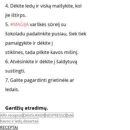
4. Dėkite ledų ir viską maišykite, kol 
jie ištirps.
5. 
#MAGIJA
 varškės sūrelį su 
šokoladu padalinkite pusiau, šiek tiek 
pamaigykite ir dėkite į
stiklines, tada pilkite kavos mišinį.
6. Atvėsinkite ir dėkite į šaldytuvą 
sustingti.
7. Galite pagardinti grietinėle ar 
ledais.
Gardžių atradimų. 
Alfo receptas
DANSUKKER
NESPRESSO
želė
Kavos ir ledų desertas
RECEPTAI