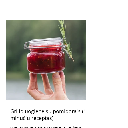
Grilio uogienė su pomidorais (15
minučių receptas)
Greitai paruošiama uogienė iš derliaus,