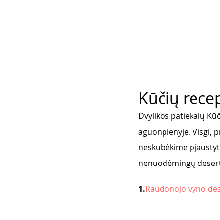
Kūčių recep
Dvylikos patiekalų Kūč
aguonpienyje. Visgi, p
neskubėkime pjaustyti
nenuodėmingų desertų 
1.
Raudonojo vyno des