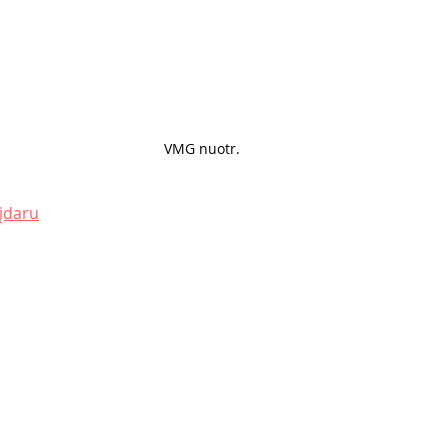
VMG nuotr. 
 įdaru