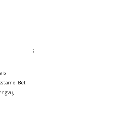
ais 
kstame. Bet 
engvų, 