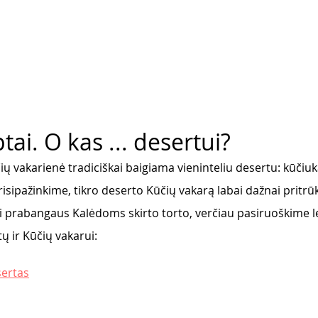
tai. O kas ... desertui?
ių vakarienė tradiciškai baigiama vieninteliu desertu: kūčiuk
risipažinkime, tikro deserto Kūčių vakarą labai dažnai pritrū
 prabangaus Kalėdoms skirto torto, verčiau pasiruoškime l
ir Kūčių vakarui: 
ertas