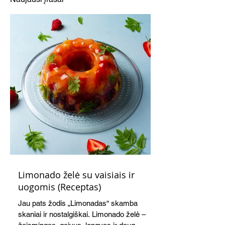
miškų"
Limonado želė su vaisiais ir
uogomis (Receptas)
Jau pats žodis „Limonadas“ skamba
skaniai ir nostalgiškai. Limonado želė –