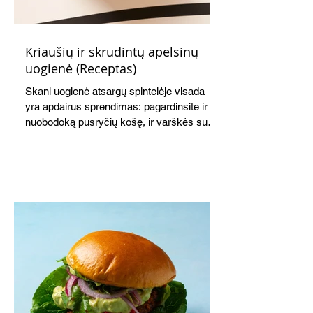
Kriaušių ir skrudintų apelsinų
uogienė (Receptas)
Skani uogienė atsargų spintelėje visada
yra apdairus sprendimas: pagardinsite ir
nuobodoką pusryčių košę, ir varškės sūrį,
o patiekę su mėgstamais sausainiais
pavaišinsite netikėtus svečius. Praktiškas
patarimas: laikykite uogienę nedideliuose
indeliuose.