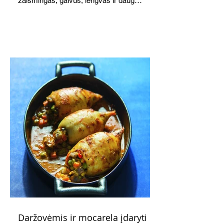
žaismingas, gaivus, lengvas ir daug
žadantis desertas, kuris tęsi visus savo
pažadus. Gaivus greipfrutų limonadas
subtiliai papildo saldžius vaisius, o ledų
kaušelis suteikia desertui ypatingo
švelnumo.
Daržovėmis ir mocarela įdaryti