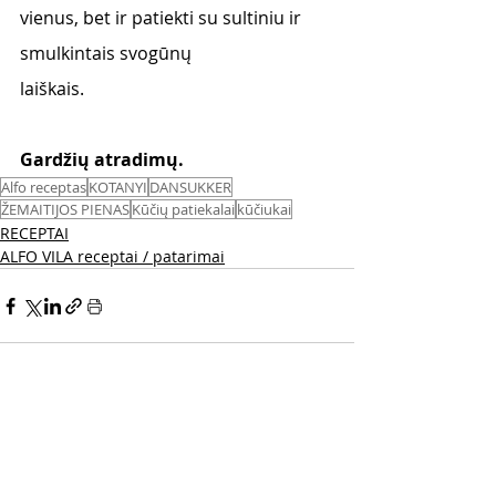
vienus, bet ir patiekti su sultiniu ir 
smulkintais svogūnų
laiškais.
Gardžių atradimų. 
Alfo receptas
KOTANYI
DANSUKKER
ŽEMAITIJOS PIENAS
Kūčių patiekalai
kūčiukai
RECEPTAI
ALFO VILA receptai / patarimai