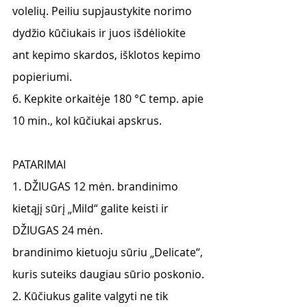
volelių. Peiliu supjaustykite norimo 
dydžio kūčiukais ir juos išdėliokite 
ant kepimo skardos, išklotos kepimo 
popieriumi.
6. Kepkite orkaitėje 180 °C temp. apie 
10 min., kol kūčiukai apskrus.
PATARIMAI
1. DŽIUGAS 12 mėn. brandinimo 
kietąjį sūrį „Mild“ galite keisti ir 
DŽIUGAS 24 mėn.
brandinimo kietuoju sūriu „Delicate“, 
kuris suteiks daugiau sūrio poskonio.
2. Kūčiukus galite valgyti ne tik 