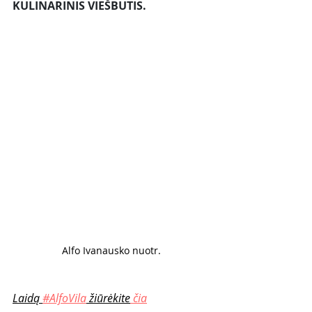
KULINARINIS VIEŠBUTIS. 
Alfo Ivanausko nuotr.
Laidą 
#AlfoVila
 žiūrėkite
 čia