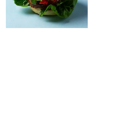
Mėsainiai su marinuotomis
paprikomis, feta ir avokadų
kremu (Receptas)
Šis – sultingas ir sotus mėsainis,
sudėliotas iš šviežių, kokybiškų
ingredientų tikrai yra “gerai subalansuotas
maistas”. Sotus, gardintas marinuotomis
paprikomis, trupinta feta ir švelniu avokadų
kremu labai tik pietums ar nevėlyvai
vakarienei, o ypač – visiems vasaros
susibėgimams ant pievelės prie namų.
Nepamirškite ir gėrimų. Prie šio mėsainio
skaniai dera gaivus aviečių ir apelsinų