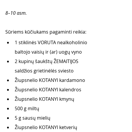
8–10 asm.
Sūriems kūčiukams pagaminti reikia: 
1 stiklinės VORUTA nealkoholinio 
baltojo vaisių ir (ar) uogų vyno
2 kupinų šaukštų ŽEMAITIJOS 
saldžios grietinėlės sviesto
Žiupsnelio KOTANYI kardamono
Žiupsnelio KOTANYI kalendros
Žiupsnelio KOTANYI kmynų
500 g miltų
5 g sausų mielių
Žiupsnelio KOTANYI ketverių 