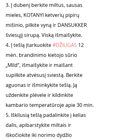
3. Į dubenį berkite miltus, sausas 
mieles, KOTANYI ketverių pipirų 
mišinio, pilkite vyną ir DANSUKKER 
šviesųjį sirupą. Viską išmaišykite.
4. Į tešlą įtarkuokite 
#DŽIUGAS
 12 
mėn. brandinimo kietojo sūrio 
„Mild“, išmaišykite ir maišant 
supilkite atvėsusį sviestą. Berkite 
aguonas ir išminkykite tešlą. Ją 
uždenkite plėvele ir kildinkite 
kambario temperatūroje apie 30 min.
5. Iškilusią tešlą padalinkite į kelias 
dalis, apibarstykite miltais ir 
iškočiokite iki norimo dydžio