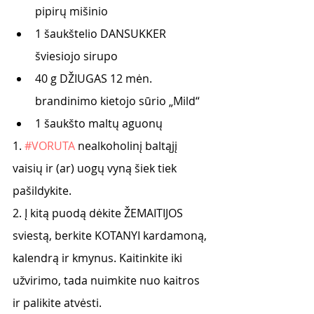
pipirų mišinio
1 šaukštelio DANSUKKER 
šviesiojo sirupo
40 g DŽIUGAS 12 mėn. 
brandinimo kietojo sūrio „Mild“
1 šaukšto maltų aguonų
1. 
#VORUTA
 nealkoholinį baltąjį 
vaisių ir (ar) uogų vyną šiek tiek 
pašildykite.
2. Į kitą puodą dėkite ŽEMAITIJOS 
sviestą, berkite KOTANYI kardamoną, 
kalendrą ir kmynus. Kaitinkite iki 
užvirimo, tada nuimkite nuo kaitros 
ir palikite atvėsti.