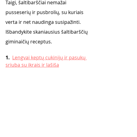
Taigi, šaltibarščiai nemažai 
pusseserių ir pusbrolių, su kuriais 
verta ir net naudinga susipažinti. 
Išbandykite skaniausius šaltibarščių 
giminaičių receptus.
1.  
Lengvai keptų cukinijų ir pasukų 
sriuba su ikrais ir lašiša