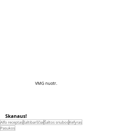
VMG nuotr. 
Skanaus! 
Alfo receptas
šaltibarščiai
Šaltos sriubos
Kefyras
Pasukos