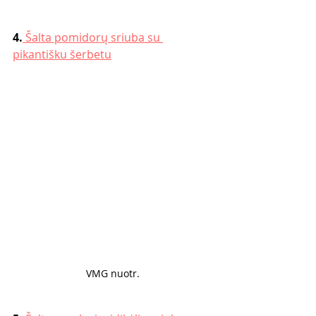
4.
 Šalta pomidorų sriuba su 
pikantišku šerbetu
VMG nuotr.