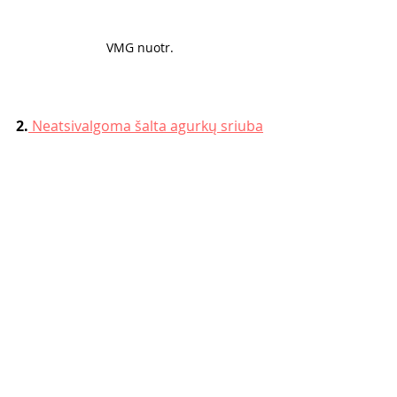
VMG nuotr. 
2.
 Neatsivalgoma šalta agurkų sriuba