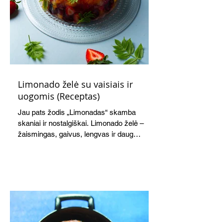
Limonado želė su vaisiais ir
uogomis (Receptas)
Jau pats žodis „Limonadas“ skamba
skaniai ir nostalgiškai. Limonado želė –
žaismingas, gaivus, lengvas ir daug
žadantis desertas, kuris tęsi visus savo
pažadus. Gaivus greipfrutų limonadas
subtiliai papildo saldžius vaisius, o ledų
kaušelis suteikia desertui ypatingo
švelnumo.