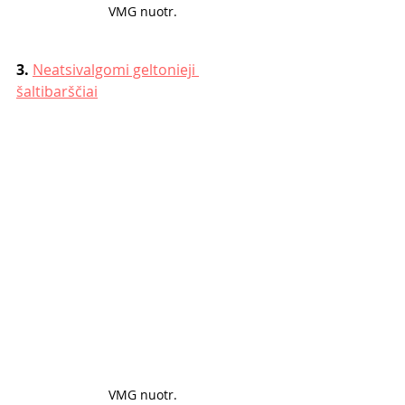
VMG nuotr. 
3. 
Neatsivalgomi geltonieji 
šaltibarščiai
VMG nuotr. 