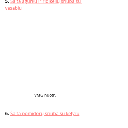
5. 
Šalta agurkų ir ridikėlių sriuba su 
vasabiu
VMG nuotr. 
6. 
Šalta pomidorų sriuba su kefyru