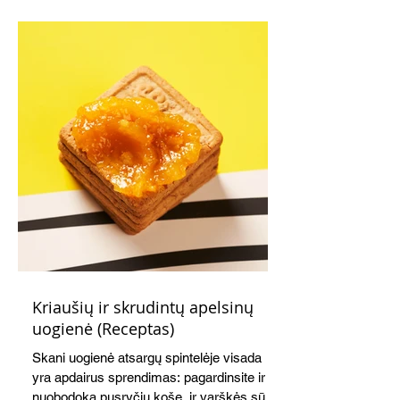
Kriaušių ir skrudintų apelsinų
uogienė (Receptas)
Skani uogienė atsargų spintelėje visada
yra apdairus sprendimas: pagardinsite ir
nuobodoką pusryčių košę, ir varškės sūrį,