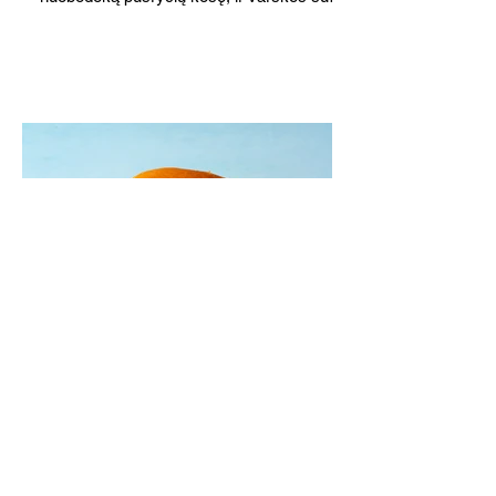
o patiekę su mėgstamais sausainiais
pavaišinsite netikėtus svečius. Praktiškas
patarimas: laikykite uogienę nedideliuose
indeliuose.
Mėsainiai su marinuotomis