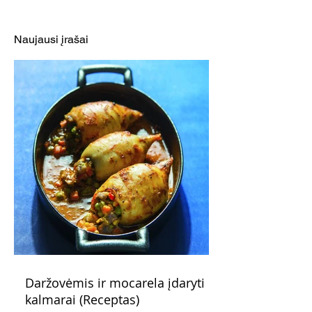
puraus biskvito ir 4
mamai
skirtingų kremų receptai
Naujausi įrašai
Daržovėmis ir mocarela įdaryti
kalmarai (Receptas)