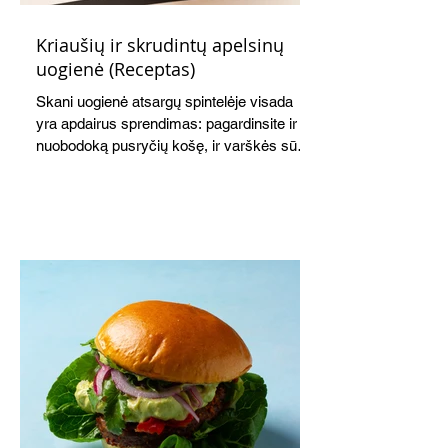
Kriaušių ir skrudintų apelsinų
uogienė (Receptas)
Skani uogienė atsargų spintelėje visada
yra apdairus sprendimas: pagardinsite ir
nuobodoką pusryčių košę, ir varškės sūrį,
o patiekę su mėgstamais sausainiais
pavaišinsite netikėtus svečius. Praktiškas
patarimas: laikykite uogienę nedideliuose
indeliuose.