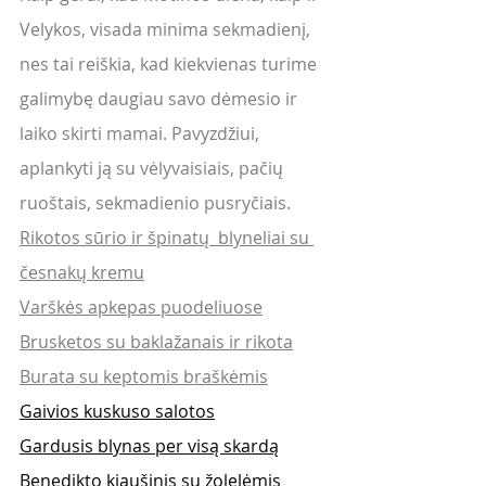
Velykos, visada minima sekmadienį, 
nes tai reiškia, kad kiekvienas turime 
galimybę daugiau savo dėmesio ir 
laiko skirti mamai. Pavyzdžiui, 
aplankyti ją su vėlyvaisiais, pačių 
ruoštais, sekmadienio pusryčiais. 
Rikotos sūrio ir špinatų  blyneliai su 
česnakų kremu
Varškės apkepas puodeliuose
Brusketos su baklažanais ir rikota
Burata su keptomis braškėmis
Gaivios kuskuso salotos
Gardusis blynas per visą skardą
Benedikto kiaušinis su žolelėmis