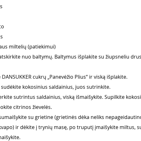
ės
to
os
s miltelių (patiekimui)
atskirkite nuo baltymų. Baltymus išplakite su žiupsneliu drus
e DANSUKKER cukrų „Panevėžio Plius“ ir viską išplakite. 
ą sudėkite kokosinius saldainius, juos sutrinkite.
rkite sutrintus saldainius, viską išmaišykite. Supilkite kokosi
okite citrinos žievelės.
sumaišykite su grietine (grietinės dėka neliks nepageidauti
kvapo) ir dėkite į trynių masę, po truputį įmaišykite miltus, su
maišykite. 