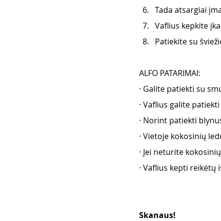
Tada atsargiai įm
Vaflius kepkite įk
Patiekite su švie
ALFO PATARIMAI:
· Galite patiekti su s
· Vaflius galite patiek
· Norint patiekti blyn
· Vietoje kokosinių led
· Jei neturite kokosinių
· Vaflius kepti reikėtų
Skanaus! 