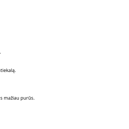
.
tiekalą.
bus mažiau purūs. 