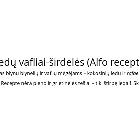
edų vafliai-širdelės (Alfo recep
s blynų blynelių ir vaflių mėgėjams – kokosinių ledų ir 
rafae
 Recepte nėra pieno ir grietinėlės tešlai – tik ištirpę ledai!  S