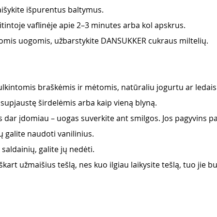
aišykite išpurentus baltymus. 
aitintoje vaflinėje apie 2–3 minutes arba kol apskrus.
žiomis uogomis, užbarstykite DANSUKKER cukraus miltelių.
mulkintomis braškėmis ir mėtomis, natūraliu jogurtu ar ledais
ti supjaustę širdelėmis arba kaip vieną blyną.
us dar įdomiau – uogas suverkite ant smilgos. Jos pagyvins pa
ų galite naudoti vanilinius.
 saldainių, galite jų nedėti.
 iškart užmaišius tešlą, nes kuo ilgiau laikysite tešlą, tuo jie 