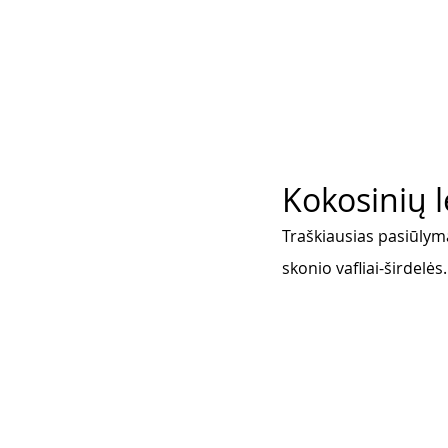
Kokosinių l
Traškiausias pasiūlyma
skonio vafliai-širdelės.