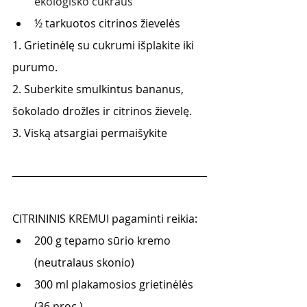
ekologiško cukraus
½ tarkuotos citrinos žievelės 
1. Grietinėlę su cukrumi išplakite iki 
purumo. 
2. Suberkite smulkintus bananus, 
šokolado drožles ir citrinos žievelę. 
3. Viską atsargiai permaišykite
CITRININIS KREMUI pagaminti reikia:
200 g tepamo sūrio kremo 
(neutralaus skonio) 
300 ml plakamosios grietinėlės 
(36 proc.) 