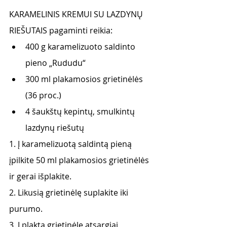
KARAMELINIS KREMUI SU LAZDYNŲ 
RIEŠUTAIS pagaminti reikia:
400 g karamelizuoto saldinto 
pieno „Rududu“ 
300 ml plakamosios grietinėlės 
(36 proc.) 
4 šaukštų kepintų, smulkintų 
lazdynų riešutų 
1. Į karamelizuotą saldintą pieną 
įpilkite 50 ml plakamosios grietinėlės 
ir gerai išplakite. 
2. Likusią grietinėlę suplakite iki 
purumo. 
3. Į plaktą grietinėlę atsargiai 