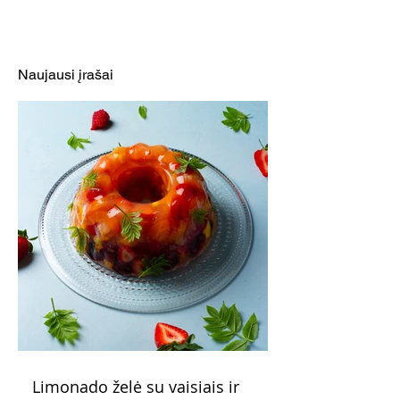
„Оreo“ tortas (Receptas)
Aksominis šoko
tortas (Receptas
Naujausi įrašai
Limonado želė su vaisiais ir