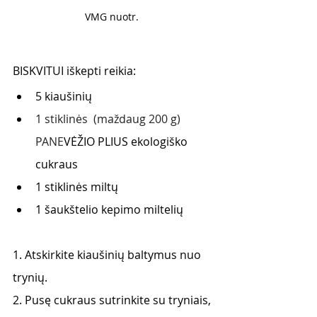
VMG nuotr. 
BISKVITUI iškepti reikia: 
5 kiaušinių 
1 stiklinės  (maždaug 200 g) 
PANE
VĖŽIO PLIUS ekologiško 
cukraus
1 stiklinės miltų 
1 šaukštelio kepimo miltelių 
1. Atskirkite kiaušinių baltymus nuo 
trynių. 
2. Pusę cukraus sutrinkite su tryniais, 