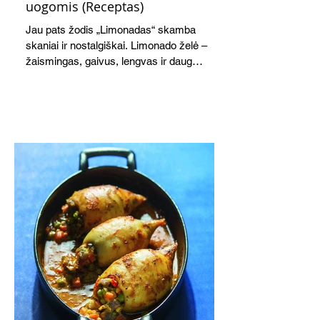
uogomis (Receptas)
Jau pats žodis „Limonadas“ skamba
skaniai ir nostalgiškai. Limonado želė –
žaismingas, gaivus, lengvas ir daug
žadantis desertas, kuris tęsi visus savo
pažadus. Gaivus greipfrutų limonadas
subtiliai papildo saldžius vaisius, o ledų
kaušelis suteikia desertui ypatingo
švelnumo.