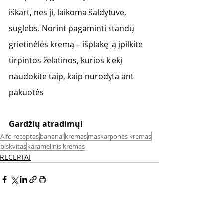
iškart, nes ji, laikoma šaldytuve, 
suglebs. Norint pagaminti standų 
grietinėlės kremą – išplakę ją įpilkite 
tirpintos želatinos, kurios kiekį 
naudokite taip, kaip nurodyta ant 
pakuotės
Gardžių atradimų!
Alfo receptas
bananai
kremas
maskarponės kremas
biskvitas
karamelinis kremas
RECEPTAI