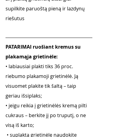
supilkite paruoštą pieną ir lazdynų 
riešutus
PATARIMAI ruošiant kremus su 
plakamąja grietinėle:
• labiausiai plakti tiks 36 proc. 
riebumo plakamoji grietinėlė. Ją 
visuomet plakite tik šaltą – taip 
geriau išsiplaks; 
• jeigu reikia į grietinėlės kremą pilti 
cukraus – berkite jį po truputį, o ne 
visą iš karto;
 • suplaktą grietinėlę naudokite 