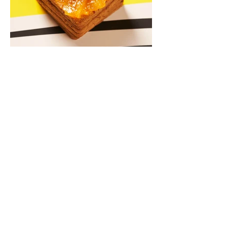
Kriaušių ir skrudintų apelsinų
uogienė (Receptas)
Skani uogienė atsargų spintelėje visada
yra apdairus sprendimas: pagardinsite ir
nuobodoką pusryčių košę, ir varškės sūrį,
o patiekę su mėgstamais sausainiais
pavaišinsite netikėtus svečius. Praktiškas
patarimas: laikykite uogienę nedideliuose
indeliuose.