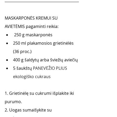
MASKARPONĖS KREMUI SU 
AVIETĖMIS pagaminti reikia:
 250 g maskarponės 
250 ml plakamosios grietinėlės 
(36 proc.) 
400 g šaldytų arba šviežių aviečių 
5 šaukštų 
PANEVĖŽIO PLIUS 
ekologiško cukraus
1. Grietinėlę su cukrumi išplakite iki 
purumo. 
2. Uogas sumaišykite su 