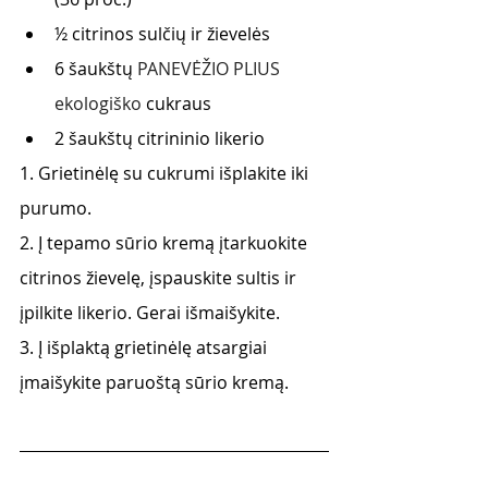
½ citrinos sulčių ir žievelės 
6 šaukštų 
PANEVĖŽIO PLIUS 
ekologiško 
cukraus 
2 šaukštų citrininio likerio
1. Grietinėlę su cukrumi išplakite iki 
purumo. 
2. Į tepamo sūrio kremą įtarkuokite 
citrinos žievelę, įspauskite sultis ir 
įpilkite likerio. Gerai išmaišykite. 
3. Į išplaktą grietinėlę atsargiai 
įmaišykite paruoštą sūrio kremą.