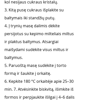
kol nesijaus cukraus kristalų. 
3. Kitą pusę cukraus išplakite su 
baltymais iki standžių putų. 
4. Į trynių masę dalimis dėkite 
persijotus su kepimo milteliais miltus 
ir plaktus baltymus. Atsargiai 
maišydami sudėkite visus miltus ir 
baltymus. 
5. Paruoštą masę sudėkite į torto 
formą ir šaukite į orkaitę. 
6. Kepkite 180 °C orkaitėje apie 25–30 
min. 7. Atvėsinkite biskvitą, išimkite iš 
formos ir perpjaukite išilgai į 4–6 dalis