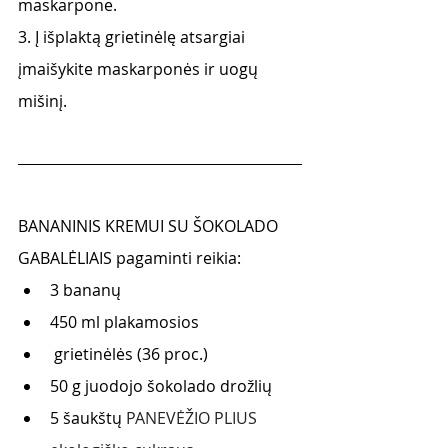
maskarpone. 
3. Į išplaktą grietinėlę atsargiai 
įmaišykite maskarponės ir uogų 
mišinį.
BANANINIS KREMUI SU ŠOKOLADO 
GABALĖLIAIS pagaminti reikia:
3 bananų 
450 ml plakamosios 
 grietinėlės (36 proc.) 
50 g juodojo šokolado drožlių 
5 šaukštų 
PANEVĖŽIO PLIUS 