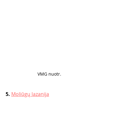
VMG nuotr. 
5. 
Moliūgų lazanija