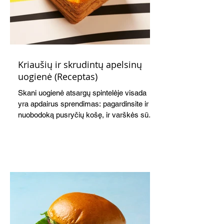
Kriaušių ir skrudintų apelsinų
uogienė (Receptas)
Skani uogienė atsargų spintelėje visada
yra apdairus sprendimas: pagardinsite ir
nuobodoką pusryčių košę, ir varškės sūrį,
o patiekę su mėgstamais sausainiais
pavaišinsite netikėtus svečius. Praktiškas
patarimas: laikykite uogienę nedideliuose
indeliuose.