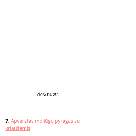
VMG nuotr. 
7.
Apverstas moliūgų pyragas su 
kriaušėmis