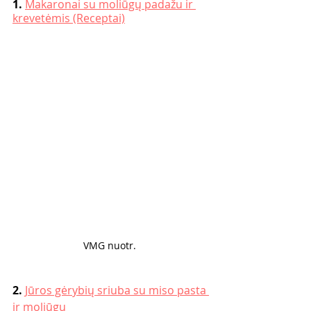
1. 
Makaronai su moliūgų padažu ir 
krevetėmis (Receptai)
VMG nuotr. 
2. 
Jūros gėrybių sriuba su miso pasta 
ir moliūgu