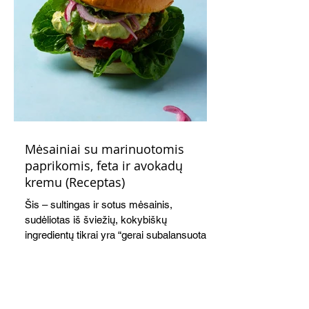
Mėsainiai su marinuotomis
paprikomis, feta ir avokadų
kremu (Receptas)
Šis – sultingas ir sotus mėsainis,
sudėliotas iš šviežių, kokybiškų
ingredientų tikrai yra “gerai subalansuotas
maistas”. Sotus, gardintas marinuotomis
paprikomis, trupinta feta ir švelniu avokadų
kremu labai tik pietums ar nevėlyvai
vakarienei, o ypač – visiems vasaros