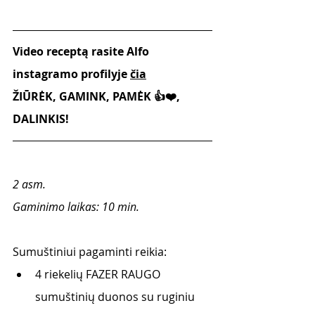
Video receptą rasite Alfo 
instagramo profilyje 
čia
ŽIŪRĖK, GAMINK, PAMĖK 👍❤️, 
DALINKIS!
2 asm.
Gaminimo laikas: 10 min.
Sumuštiniui pagaminti reikia:
4 riekelių FAZER RAUGO 
sumuštinių duonos su ruginiu 