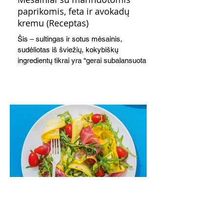
paprikomis, feta ir avokadų
kremu (Receptas)
Šis – sultingas ir sotus mėsainis,
sudėliotas iš šviežių, kokybiškų
ingredientų tikrai yra “gerai subalansuotas
maistas”. Sotus, gardintas marinuotomis
paprikomis, trupinta feta ir švelniu avokadų
kremu labai tik pietums ar nevėlyvai
vakarienei, o ypač – visiems vasaros
susibėgimams ant pievelės prie namų.
Nepamirškite ir gėrimų. Prie šio mėsainio
skaniai dera gaivus aviečių ir apelsinų
kokteilis.