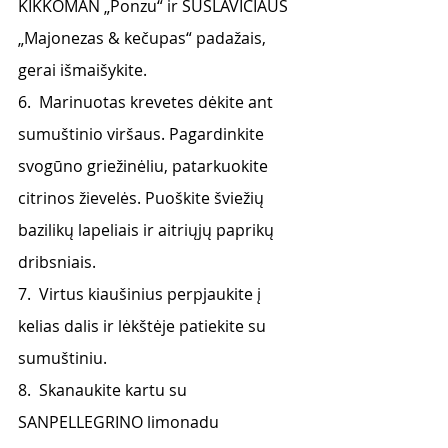
KIKKOMAN „Ponzu“ ir SUSLAVIČIAUS 
„Majonezas & kečupas“ padažais, 
gerai išmaišykite.
6.  Marinuotas krevetes dėkite ant 
sumuštinio viršaus. Pagardinkite 
svogūno griežinėliu, patarkuokite 
citrinos žievelės. Puoškite šviežių 
bazilikų lapeliais ir aitriųjų paprikų 
dribsniais.
7.  Virtus kiaušinius perpjaukite į 
kelias dalis ir lėkštėje patiekite su 
sumuštiniu.
8.  Skanaukite kartu su 
SANPELLEGRINO limonadu 