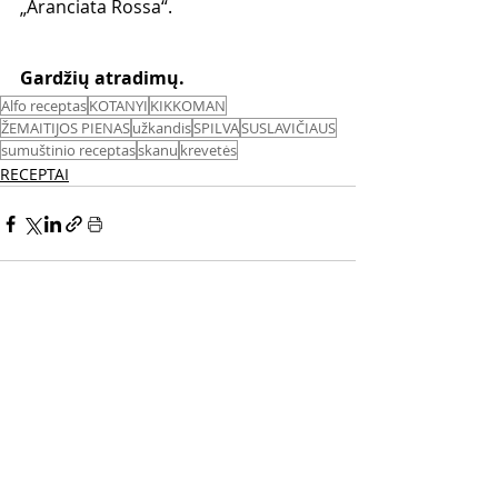
„Aranciata Rossa“.
Gardžių atradimų. 
Alfo receptas
KOTANYI
KIKKOMAN
ŽEMAITIJOS PIENAS
užkandis
SPILVA
SUSLAVIČIAUS
sumuštinio receptas
skanu
krevetės
RECEPTAI