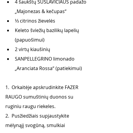
4 šaukštų SUSLAVIČIAUS padažo 
„Majonezas & kečupas“
⅓ citrinos žievelės
Keleto šviežių bazilikų lapelių 
(papuošimui)
2 virtų kiaušinių
SANPELLEGRINO limonado 
„Aranciata Rossa“ (patiekimui)
1.  Orkaitėje apskrudinkite FAZER 
RAUGO sumuštinių duonos su 
ruginiu raugu riekeles.
2.  Pusžiedžiais supjaustykite 
mėlynąjį svogūną, smulkiai 