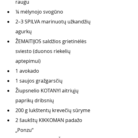
raugu
¼
 mėlynojo svogūno
2–3 SPILVA marinuotų užkandžių 
agurkų
ŽEMAITIJOS saldžios grietinėlės 
sviesto (duonos riekelių 
aptepimui)
1 avokado
1 saujos gražgarsčių
Žiupsnelio KOTANYI aitriųjų 
paprikų dribsnių
200 g lukštentų krevečių sūryme
2 šaukštų KIKKOMAN padažo 
„Ponzu“