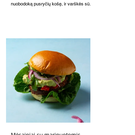
nuobodoką pusryčių košę, ir varškės sūrį,
o patiekę su mėgstamais sausainiais
pavaišinsite netikėtus svečius. Praktiškas
patarimas: laikykite uogienę nedideliuose
indeliuose.
Mėsainiai su marinuotomis