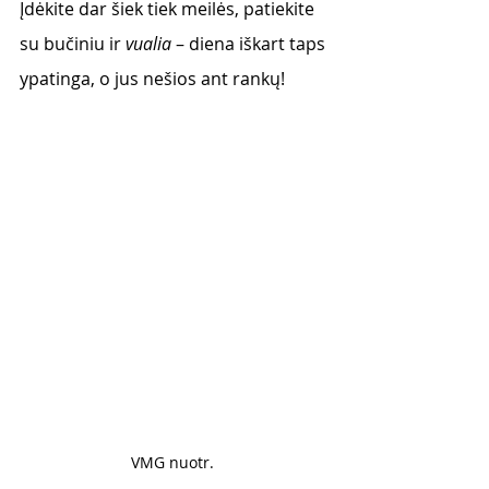
Įdėkite dar šiek tiek meilės, patiekite 
su bučiniu ir 
vualia
 – diena iškart taps 
ypatinga, o jus nešios ant rankų!
VMG nuotr. 