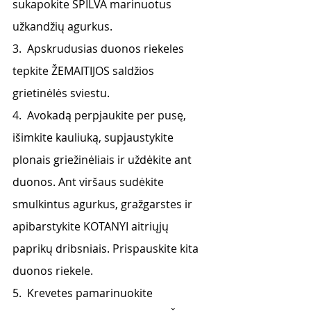
sukapokite SPILVA marinuotus 
užkandžių agurkus.
3.  Apskrudusias duonos riekeles 
tepkite ŽEMAITIJOS saldžios 
grietinėlės sviestu.
4.  Avokadą perpjaukite per pusę, 
išimkite kauliuką, supjaustykite 
plonais griežinėliais ir uždėkite ant 
duonos. Ant viršaus sudėkite 
smulkintus agurkus, gražgarstes ir 
apibarstykite KOTANYI aitriųjų 
paprikų dribsniais. Prispauskite kita 
duonos riekele.
5.  Krevetes pamarinuokite 