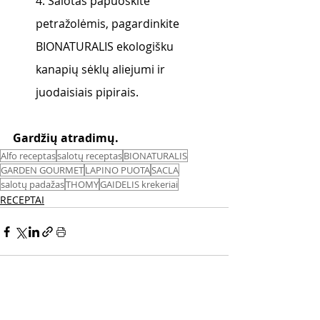
4. Salotas papuoškite 
petražolėmis, pagardinkite 
BIONATURALIS ekologišku 
kanapių sėklų aliejumi ir 
juodaisiais pipirais.
Gardžių atradimų. 
Alfo receptas
salotų receptas
BIONATURALIS
GARDEN GOURMET
LAPINO PUOTA
SACLA
salotų padažas
THOMY
GAIDELIS krekeriai
RECEPTAI