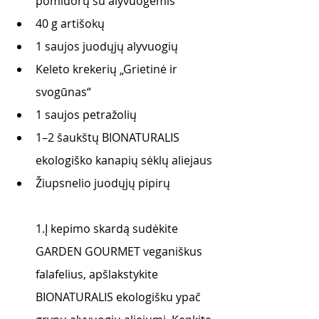
pomidorų su alyvuogėmis
40 g artišokų
1 saujos juodųjų alyvuogių
Keleto krekerių „Grietinė ir 
svogūnas“ 
1 saujos petražolių
1–2 šaukštų BIONATURALIS 
ekologiško kanapių sėklų aliejaus
Žiupsnelio juodųjų pipirų 
1.Į kepimo skardą sudėkite 
GARDEN GOURMET veganiškus 
falafelius, apšlakstykite 
BIONATURALIS ekologišku ypač 