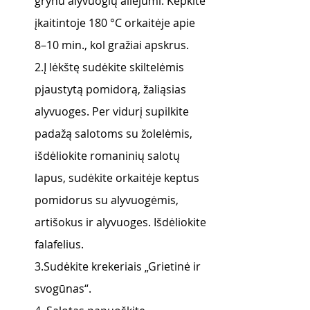
grynu alyvuogių aliejumi. Kepkite 
įkaitintoje 180 °C orkaitėje apie 
8–10 min., kol gražiai apskrus.
2.Į lėkštę sudėkite skiltelėmis 
pjaustytą pomidorą, žaliąsias 
alyvuoges. Per vidurį supilkite  
padažą salotoms su žolelėmis, 
išdėliokite romaninių salotų 
lapus, sudėkite orkaitėje keptus 
pomidorus su alyvuogėmis, 
artišokus ir alyvuoges. Išdėliokite 
falafelius.
3.Sudėkite krekeriais „Grietinė ir 
svogūnas“.