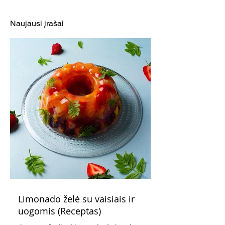
kopūstais, vynuogėmis ir
antrekotu arba
sūriu (Receptas)
veganiškais kep
Naujausi įrašai
(Receptas)
Limonado želė su vaisiais ir
uogomis (Receptas)