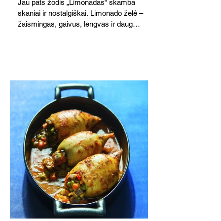
Jau pats žodis „Limonadas“ skamba
skaniai ir nostalgiškai. Limonado želė –
žaismingas, gaivus, lengvas ir daug
žadantis desertas, kuris tęsi visus savo
pažadus. Gaivus greipfrutų limonadas
subtiliai papildo saldžius vaisius, o ledų
kaušelis suteikia desertui ypatingo
švelnumo.