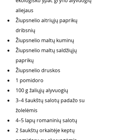
ekologiško ypač gryno alyvuogių 
aliejaus 
Žiupsnelio aitriųjų paprikų 
dribsnių 
Žiupsnelio maltų kuminų
Žiupsnelio maltų saldžiųjų 
paprikų
Žiupsnelio druskos
1 pomidoro
100 g žaliųjų alyvuogių
3–4 šaukštų salotų padažo su 
žolelėmis
4–5 lapų romaninių salotų
2 šaukštų orkaitėje keptų 