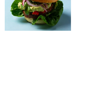
Mėsainiai su marinuotomis
paprikomis, feta ir avokadų
kremu (Receptas)
Šis – sultingas ir sotus mėsainis,
sudėliotas iš šviežių, kokybiškų
ingredientų tikrai yra “gerai subalansuotas
maistas”. Sotus, gardintas marinuotomis
paprikomis, trupinta feta ir švelniu avokadų
kremu labai tik pietums ar nevėlyvai
vakarienei, o ypač – visiems vasaros
susibėgimams ant pievelės prie namų.