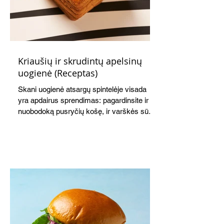
Kriaušių ir skrudintų apelsinų
uogienė (Receptas)
Skani uogienė atsargų spintelėje visada
yra apdairus sprendimas: pagardinsite ir
nuobodoką pusryčių košę, ir varškės sūrį,
o patiekę su mėgstamais sausainiais
pavaišinsite netikėtus svečius. Praktiškas
patarimas: laikykite uogienę nedideliuose
indeliuose.