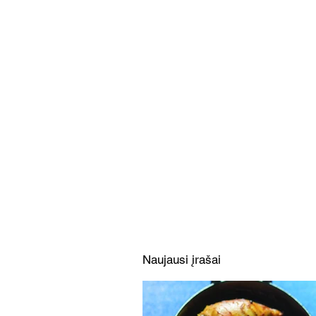
Sultingi kotletukai su BBQ
padažu ir pomidorų bei
pupelių garnyru (Receptas)
Naujausi įrašai