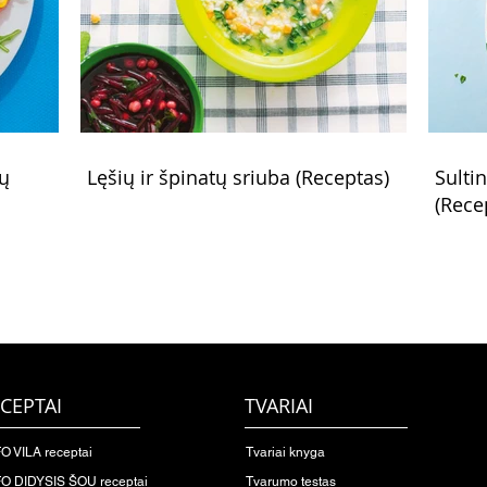
rų
Lęšių ir špinatų sriuba (Receptas)
Sulti
(Rece
CEPTAI
TVARIAI
O VILA receptai
Tvariai knyga
O DIDYSIS ŠOU receptai
Tvarumo testas