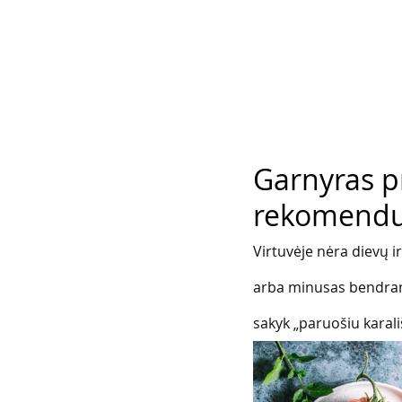
Garnyras pr
rekomendu
Virtuvėje nėra dievų i
arba minusas bendram s
sakyk „paruošiu karali