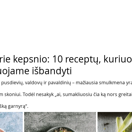
ie kepsnio: 10 receptų, kuriu
ojame išbandyti
r pusdievių, valdovų ir pavaldinių – mažiausia smulkmena yra
koniui. Todėl nesakyk „ai, sumakliuosiu čia ką nors greitai
šką garnyrą“.