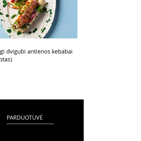
ngi dvigubi antienos kebabai
ptas)
PARDUOTUVĖ