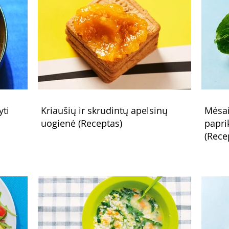
yti
Kriaušių ir skrudintų apelsinų
Mėsai
uogienė (Receptas)
papri
(Rece