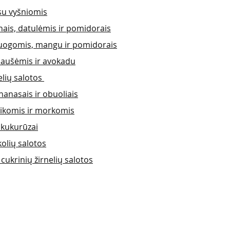
 su vyšniomis
ais, datulėmis ir pomidorais
 uogomis, mangu ir pomidorais
riaušėmis ir avokadu
elių salotos 
nanasais ir obuoliais
rikomis ir morkomis
i kukurūzai
olių salotos
ukrinių žirnelių salotos