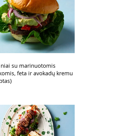
niai su marinuotomis
komis, feta ir avokadų kremu
ptas)