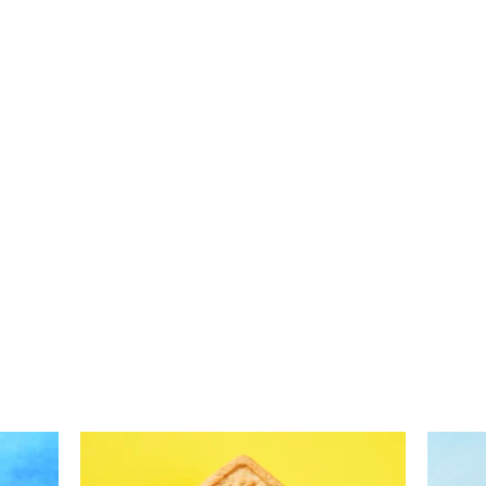
Grikių garnyras su grybais
(Receptas)