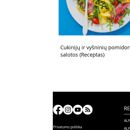
Cukinijų ir vyšninių pomido
salotos (Receptas)
RE
ALF
Privatumo politika
ALF