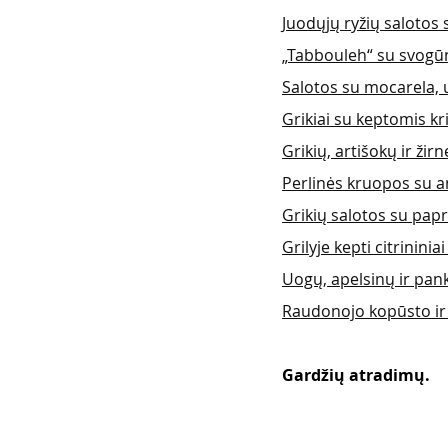
Juodųjų ryžių salotos
„Tabbouleh“ su svogūn
Salotos su mocarela,
Grikiai su keptomis k
Grikių, artišokų ir žirn
Perlinės kruopos su a
Grikių salotos su pap
Grilyje kepti citrininia
Uogų, apelsinų ir pank
Raudonojo kopūsto ir c
Gardžių atradimų. 