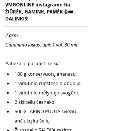
VMGONLINE instagrame
 čia
ŽIŪRĖK, GAMINK, PAMĖK 👍❤️, 
DALINKIS!
2 asm.
Gaminimo laikas: apie 1 val. 30 min.
Patiekalui paruošti reikia:
180 g konservuotų ananasų
1 vidutinio rūgštesnio obuolio
1 vidutinio mėlynojo svogūno 
2 skiltelių česnako 
500 g LAPINO PUOTA šviežių 
ančiukų kulšelių
Žiupsnelio SALDVA maltos 