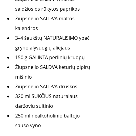
saldžiosios rūkytos paprikos
Žiupsnelio SALDVA maltos 
kalendros
3–4 šaukštų NATURALISIMO ypač 
gryno alyvuogių aliejaus 
150 g GALINTA perlinių kruopų
Žiupsnelio SALDVA keturių pipirų 
mišinio
Žiupsnelio SALDVA druskos
320 ml SUKČIUS natūralaus 
daržovių sultinio
250 ml nealkoholinio baltojo 
sauso vyno