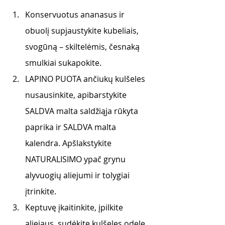
Konservuotus ananasus ir 
obuolį supjaustykite kubeliais, 
svogūną – skiltelėmis, česnaką 
smulkiai sukapokite.
LAPINO PUOTA ančiukų kulšeles 
nusausinkite, apibarstykite 
SALDVA malta saldžiąja rūkyta 
paprika ir SALDVA malta 
kalendra. Apšlakstykite 
NATURALISIMO ypač grynu 
alyvuogių aliejumi ir tolygiai 
įtrinkite.
Keptuvę įkaitinkite, įpilkite 
aliejaus, sudėkite kulšeles odele 