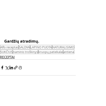
Gardžių atradimų. 
Alfo receptas
SALDVA
LAPINO PUOTA
NATURALISIMO
SUKČIUS
naminis troškinys
kruopų patiekalai
antiena
RECEPTAI