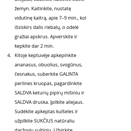
žemyn. Kaitinkite, nustatę 
vidutinę kaitrą, apie 7–9 min., kol 
išsiskirs dalis riebalų, o odelė 
gražiai apskrus. Apverskite ir 
kepkite dar 2 min.
Kitoje keptuvėje apkepinkite 
ananasus, obuolius, svogūnus, 
česnakus, suberkite GALINTA 
perlines kruopas, pagardinkite 
SALDVA keturių pipirų mišiniu ir 
SALDVA druska. Įpilkite aliejaus. 
Sudėkite apkeptas kulšeles ir 
užpilkite SUKČIUS natūraliu 
daržovių sultiniu. Užvirkite. 