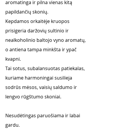
aromatinga ir pilna vienas kitą 
papildančių skonių. 
Kepdamos orkaitėje kruopos 
prisigeria daržovių sultinio ir 
nealkoholinio baltojo vyno aromatų, 
o antiena tampa minkšta ir ypač 
kvapni. 
Tai sotus, subalansuotas patiekalas, 
kuriame harmoningai susilieja 
sodrūs mėsos, vaisių saldumo ir 
lengvo rūgštumo skoniai. 
Nesudėtingas paruošiama ir labai 
gardu.