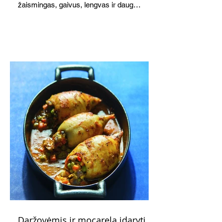
žaismingas, gaivus, lengvas ir daug
žadantis desertas, kuris tęsi visus savo
pažadus. Gaivus greipfrutų limonadas
subtiliai papildo saldžius vaisius, o ledų
kaušelis suteikia desertui ypatingo
švelnumo.
Daržovėmis ir mocarela įdaryti