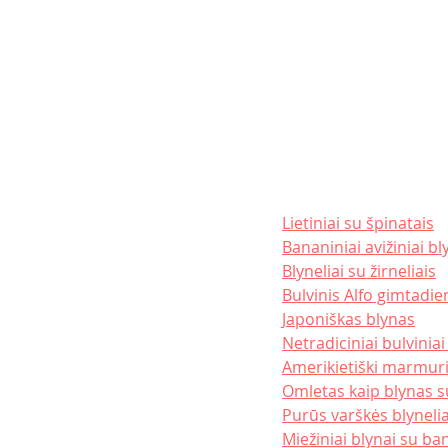
Lietiniai su špinatais
Bananiniai avižiniai bl
Blyneliai su žirneliais
Bulvinis Alfo gimtadie
Japoniškas blynas
Netradiciniai bulviniai
Amerikietiški marmuri
Omletas kaip blynas s
Purūs varškės blynelia
Miežiniai blynai su ba