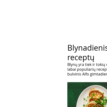
Blynadieni
receptų
Blynų yra tiek ir toki
labai populiarių recep
bulvinis Alfo gimtadie