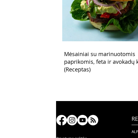
Mėsainiai su marinuotomis
paprikomis, feta ir avokadų
(Receptas)
RE
ALF