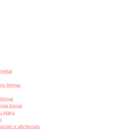
yneliai
nio blynas
 blynai
niai blynai
u įdaru
i
nanais ir abrikosais