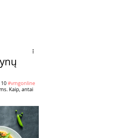
lynų
 10 
#vmgonline
ms. Kaip, antai 