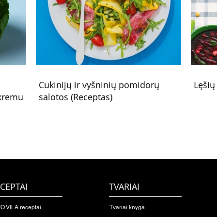
Cukinijų ir vyšninių pomidorų
Lęšių
 kremu
salotos (Receptas)
CEPTAI
TVARIAI
O VILA receptai
Tvariai knyga