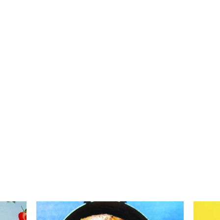
Daržovėmis ir mocarela
Kria
įdaryti kalmarai (Receptas)
apel