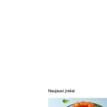
Limonado želė su vaisiais ir
uogomis (Receptas)
Naujausi įrašai