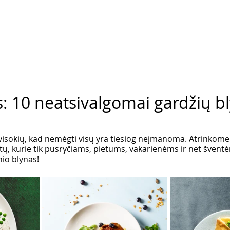
s: 10 neatsivalgomai gardžių b
ų visokių, kad nemėgti visų yra tiesiog neįmanoma. Atrinkome
tų, kurie tik pusryčiams, pietums, vakarienėms ir net šventė
nio blynas!