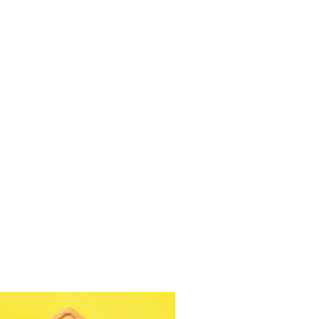
ušių ir skrudintų
sinų uogienė (Receptas)