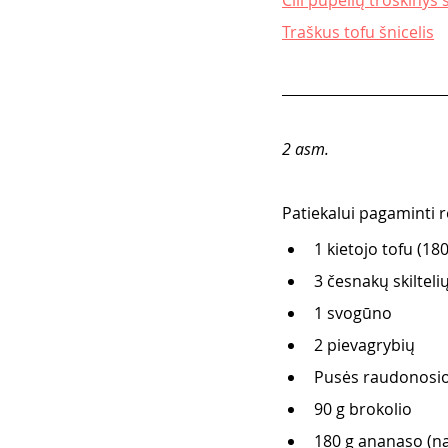
Čili pupelių troškinys 
Traškus tofu šnicelis
2 asm.
Patiekalui pagaminti re
1 kietojo tofu (180
3 česnakų skilteli
1 svogūno
2 pievagrybių
Pusės raudonosio
90 g brokolio
180 g ananaso (nau