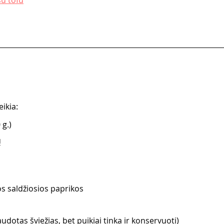
su tofu
ikia:
 g.)
ų
s saldžiosios paprikos
dotas šviežias, bet puikiai tinka ir konservuoti)