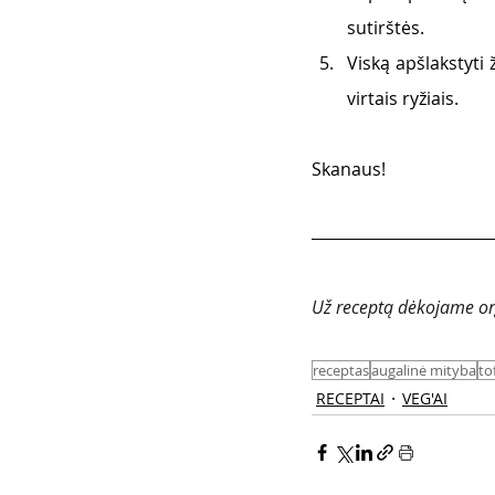
sutirštės.
Viską apšlakstyti 
virtais ryžiais.
Skanaus!
Už receptą dėkojame orga
receptas
augalinė mityba
to
RECEPTAI
VEG'AI