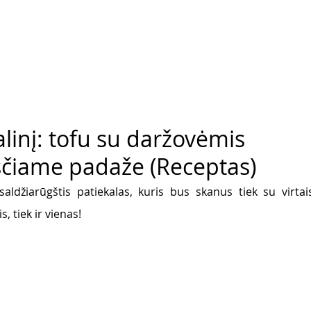
linį: tofu su daržovėmis
ščiame padaže (Receptas)
saldžiarūgštis patiekalas, kuris bus skanus tiek su virtais 
, tiek ir vienas! 