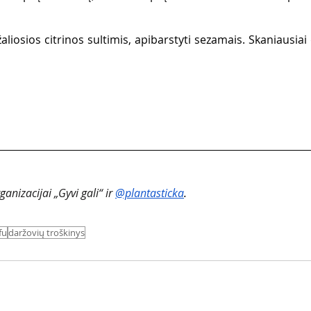
žaliosios citrinos sultimis, apibarstyti sezamais. Skaniausiai
nizacijai „Gyvi gali“ ir
@plantasticka
.
fu
daržovių troškinys