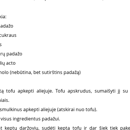
ia:
padažo
 cukraus
s
orų padažo
lių acto
molo (nebūtina, bet sutirštins padažą)
tą tofu apkepti aliejuje. Tofu apskrudus, sumaišyti jį su 
iais.
mulkinus apkepti aliejuje (atskirai nuo tofu). 
 visus ingredientus padažui.
t keptų daržovių, sudėti keptą tofu ir dar šiek tiek pake