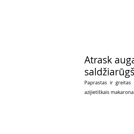
Atrask auga
saldžiarūg
Paprastas ir greitas 
azijietiškais makaronais