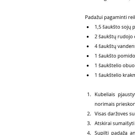
Padažui pagaminti reik
1,5 šaukšto sojų 
2 šaukštų rudojo
4 šaukštų vanden
1 šaukšto pomid
1 šaukštelio obuo
1 šaukštelio krak
Kubeliais pjausty
norimais prieskon
Visas daržoves sus
Atskirai sumaišyti
Supilti padažą an