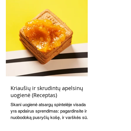
Kriaušių ir skrudintų apelsinų
uogienė (Receptas)
Skani uogienė atsargų spintelėje visada
yra apdairus sprendimas: pagardinsite ir
nuobodoką pusryčių košę, ir varškės sūrį,
o patiekę su mėgstamais sausainiais
pavaišinsite netikėtus svečius. Praktiškas