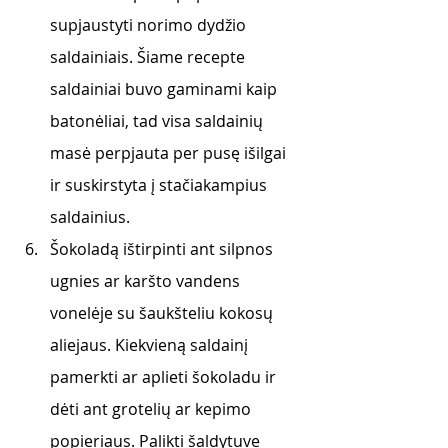
supjaustyti norimo dydžio 
saldainiais. Šiame recepte 
saldainiai buvo gaminami kaip 
batonėliai, tad visa saldainių 
masė perpjauta per pusę išilgai 
ir suskirstyta į stačiakampius 
saldainius.
Šokoladą ištirpinti ant silpnos 
ugnies ar karšto vandens 
vonelėje su šaukšteliu kokosų 
aliejaus. Kiekvieną saldainį 
pamerkti ar aplieti šokoladu ir 
dėti ant grotelių ar kepimo 
popieriaus. Palikti šaldytuve 