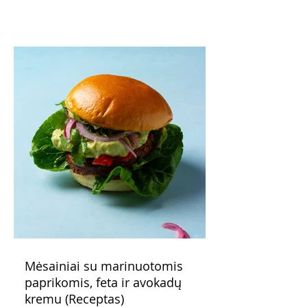
patarimas: laikykite uogienę nedideliuose
indeliuose.
Mėsainiai su marinuotomis
paprikomis, feta ir avokadų
kremu (Receptas)