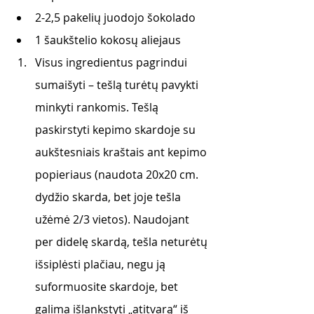
2-2,5 pakelių juodojo šokolado
1 šaukštelio kokosų aliejaus
Visus ingredientus pagrindui 
sumaišyti – tešlą turėtų pavykti 
minkyti rankomis. Tešlą 
paskirstyti kepimo skardoje su 
aukštesniais kraštais ant kepimo 
popieriaus (naudota 20x20 cm. 
dydžio skarda, bet joje tešla 
užėmė 2/3 vietos). Naudojant 
per didelę skardą, tešla neturėtų 
išsiplėsti plačiau, negu ją 
suformuosite skardoje, bet 
galima išlankstyti „atitvarą“ iš 