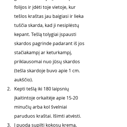
folijos ir įdėti toje vietoje, kur 
tešlos kraštas jau baigiasi ir lieka 
tuščia skarda, kad ji nesiplėstų 
kepant. Tešlą tolygiai įspausti 
skardos pagrinde padarant iš jos 
stačiakampį ar keturkampį, 
priklausomai nuo jūsų skardos 
(tešla skardoje buvo apie 1 cm. 
aukščio).  
Kepti tešlą iki 180 laipsnių 
įkaitintoje orkaitėje apie 15-20 
minučių arba kol švelniai 
paruduos kraštai. Išimti atvėsti.
Į puodą supilti kokosų kremą, 