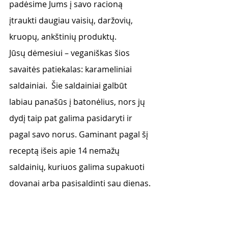
padėsime Jums į savo racioną 
įtraukti daugiau vaisių, daržovių, 
kruopų, ankštinių produktų. 
Jūsų dėmesiui – veganiškas šios 
savaitės patiekalas: karameliniai 
saldainiai.  Šie saldainiai galbūt 
labiau panašūs į batonėlius, nors jų 
dydį taip pat galima pasidaryti ir 
pagal savo norus. Gaminant pagal šį 
receptą išeis apie 14 nemažų 
saldainių, kuriuos galima supakuoti 
dovanai arba pasisaldinti sau dienas. 