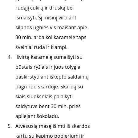
rudąjį cukrų ir druską bei 
išmaišyti. Šį mišinį virti ant 
silpnos ugnies vis maišant apie 
30 min. arba kol karamelė taps 
švelniai ruda ir klampi. 
Išvirtą karamelę sumaišyti su 
pūstais ryžiais ir juos tolygiai 
paskirstyti ant iškepto saldainių 
pagrindo skardoje. Skardą su 
šiais sluoksniais palaikyti 
šaldytuve bent 30 min. prieš 
apliejant šokoladu. 
Atvėsusią masę išimti iš skardos 
kartu su kepimo popieriumi ir 