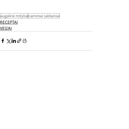
augalinė mityba
naminiai saldainiai
RECEPTAI
VEG'AI