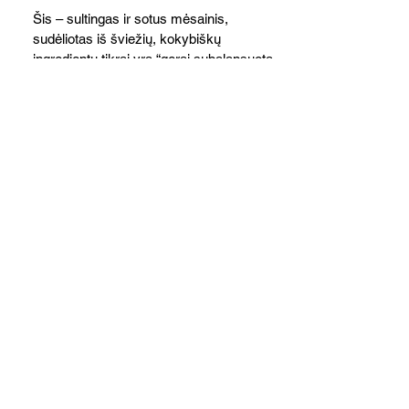
Šis – sultingas ir sotus mėsainis,
sudėliotas iš šviežių, kokybiškų
ingredientų tikrai yra “gerai subalansuotas
maistas”. Sotus, gardintas marinuotomis
paprikomis, trupinta feta ir švelniu avokadų
kremu labai tik pietums ar nevėlyvai
vakarienei, o ypač – visiems vasaros
susibėgimams ant pievelės prie namų.
Nepamirškite ir gėrimų. Prie šio mėsainio
skaniai dera gaivus aviečių ir apelsinų
kokteilis.