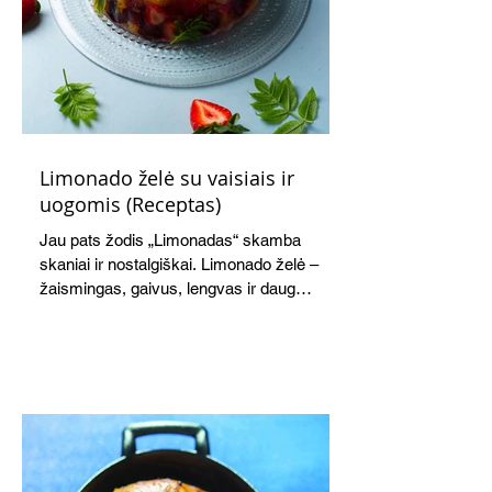
Limonado želė su vaisiais ir
uogomis (Receptas)
Jau pats žodis „Limonadas“ skamba
skaniai ir nostalgiškai. Limonado želė –
žaismingas, gaivus, lengvas ir daug
žadantis desertas, kuris tęsi visus savo
pažadus. Gaivus greipfrutų limonadas
subtiliai papildo saldžius vaisius, o ledų
kaušelis suteikia desertui ypatingo
švelnumo.