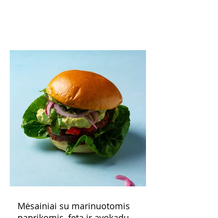
o patiekę su mėgstamais sausainiais
pavaišinsite netikėtus svečius. Praktiškas
patarimas: laikykite uogienę nedideliuose
indeliuose.
Mėsainiai su marinuotomis
paprikomis, feta ir avokadų