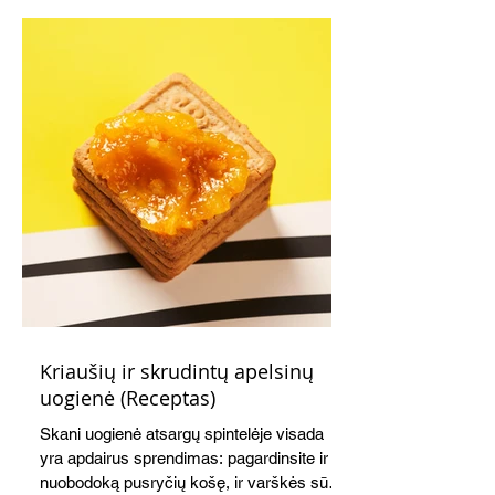
Kriaušių ir skrudintų apelsinų
uogienė (Receptas)
Skani uogienė atsargų spintelėje visada
yra apdairus sprendimas: pagardinsite ir
nuobodoką pusryčių košę, ir varškės sūrį,