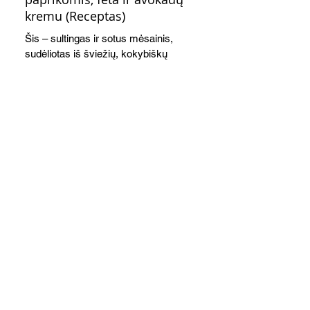
kremu (Receptas)
Šis – sultingas ir sotus mėsainis,
sudėliotas iš šviežių, kokybiškų
ingredientų tikrai yra “gerai subalansuotas
maistas”. Sotus, gardintas marinuotomis
paprikomis, trupinta feta ir švelniu avokadų
kremu labai tik pietums ar nevėlyvai
vakarienei, o ypač – visiems vasaros
susibėgimams ant pievelės prie namų.
Nepamirškite ir gėrimų. Prie šio mėsainio
skaniai dera gaivus aviečių ir apelsinų
kokteilis.