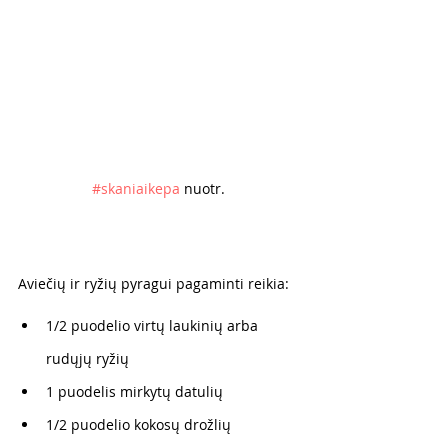
#skaniaikepa
 nuotr. 
Aviečių ir ryžių pyragui pagaminti reikia:⠀
1/2 puodelio virtų laukinių arba 
rudųjų ryžių
1 puodelis mirkytų datulių
1/2 puodelio kokosų drožlių