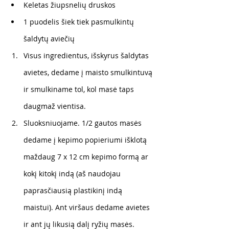
Keletas žiupsnelių druskos
1 puodelis šiek tiek pasmulkintų 
šaldytų aviečių
Visus ingredientus, išskyrus šaldytas 
avietes, dedame į maisto smulkintuvą 
ir smulkiname tol, kol masė taps 
daugmaž vientisa.
Sluoksniuojame. 1/2 gautos masės 
dedame į kepimo popieriumi išklotą 
maždaug 7 x 12 cm kepimo formą ar 
kokį kitokį indą (aš naudojau 
paprasčiausią plastikinį indą 
maistui). Ant viršaus dedame avietes 
ir ant jų likusią dalį ryžių masės. 