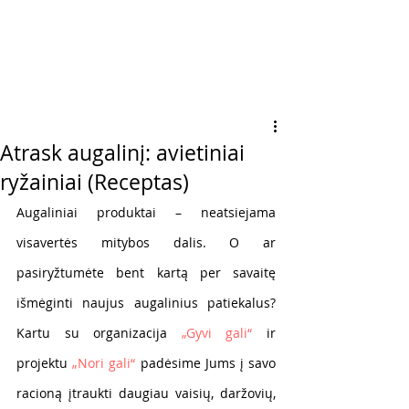
Atrask augalinį: avietiniai
ryžainiai (Receptas)
Augaliniai produktai – neatsiejama 
visavertės mitybos dalis. O ar 
pasiryžtumėte bent kartą per savaitę 
išmėginti naujus augalinius patiekalus? 
Kartu su organizacija 
„Gyvi gali“
 ir 
projektu 
„Nori gali“
 padėsime Jums į savo 
racioną įtraukti daugiau vaisių, daržovių, 