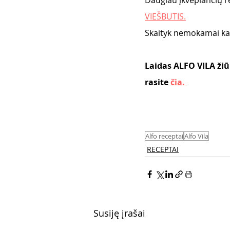
Daugiau įkvepiančių re
VIEŠBUTIS.
Skaityk nemokamai kad
Laidas ALFO VILA žiū
rasite
 čia. 
Alfo receptai
Alfo Vila
RECEPTAI
Susiję įrašai