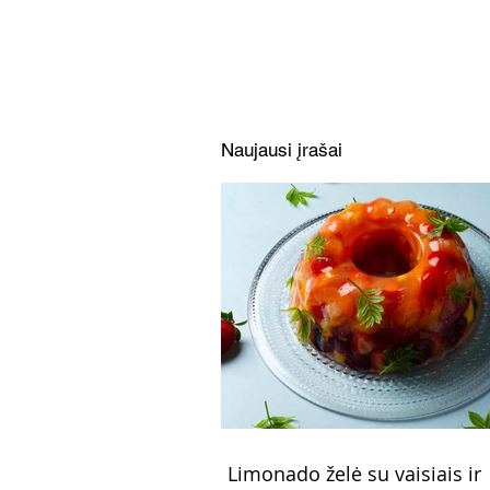
balta mišrainė ir dar
neragauta silkės pataluose
versija
Naujausi įrašai
Limonado želė su vaisiais ir