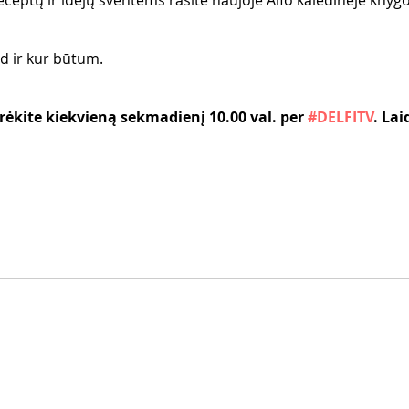
ceptų ir idėjų šventėms rasite naujoje Alfo kalėdinėje knygo
 ir kur būtum. 
rėkite kiekvieną sekmadienį 10.00 val. per
 #DELFITV
. Lai