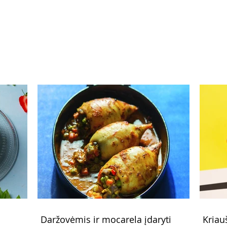
kiaušinienė su špinatais ir
per 
pupelėmis, kalafiorų salotos,
majo
karštas šokoladas
saldž
Daržovėmis ir mocarela įdaryti
Kriau