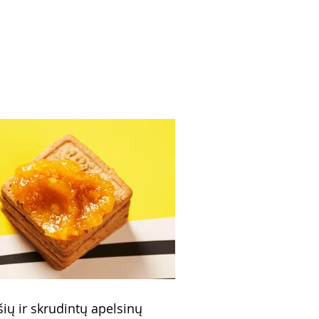
9 min., burokėlių
nezas, tuno užtepėlė,
iarūgštis kokteilis
šių ir skrudintų apelsinų