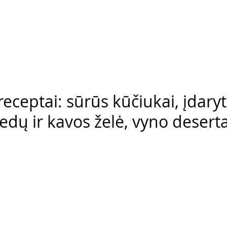
eceptai: sūrūs kūčiukai, įdaryt
 ledų ir kavos želė, vyno desert