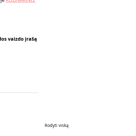
je 
KULINARINIS 
dos vaizdo įrašą 
Rodyti viską