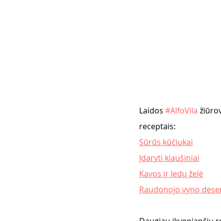
Laidos 
#AlfoVila
 žiūro
receptais:
Sūrūs kūčiukai
Įdaryti kiaušiniai
Kavos ir ledų želė
Raudonojo vyno dese