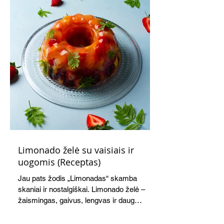
Limonado želė su vaisiais ir
uogomis (Receptas)
Jau pats žodis „Limonadas“ skamba
skaniai ir nostalgiškai. Limonado želė –
žaismingas, gaivus, lengvas ir daug
žadantis desertas, kuris tęsi visus savo
pažadus. Gaivus greipfrutų limonadas