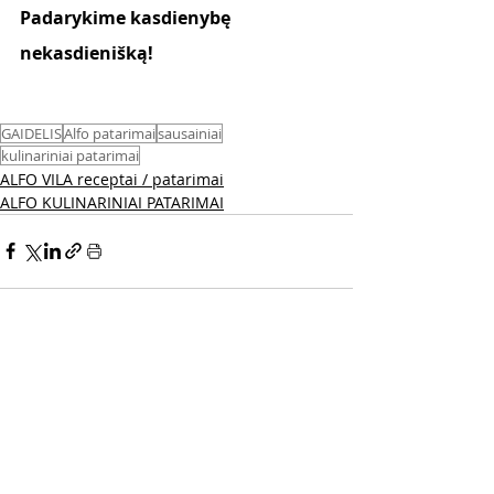
Padarykime kasdienybę 
nekasdienišką! 
GAIDELIS
Alfo patarimai
sausainiai
kulinariniai patarimai
ALFO VILA receptai / patarimai
ALFO KULINARINIAI PATARIMAI