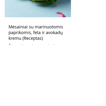
Mėsainiai su marinuotomis
paprikomis, feta ir avokadų
kremu (Receptas)
Šis – sultingas ir sotus mėsainis,
sudėliotas iš šviežių, kokybiškų
ingredientų tikrai yra “gerai subalansuotas
maistas”. Sotus, gardintas marinuotomis
paprikomis, trupinta feta ir švelniu avokadų
kremu labai tik pietums ar nevėlyvai
vakarienei, o ypač – visiems vasaros
susibėgimams ant pievelės prie namų.
Nepamirškite ir gėrimų. Prie šio mėsainio
skaniai dera gaivus aviečių ir apelsinų
kokteilis.