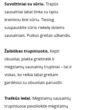
Suvožtiniai su sūriu. 
Trapūs 
sausainiai labai tinka su tąsiu 
kreminiu 
brie 
sūriu. Tiesiog 
suspauskite sūrio riekelę dviems 
sausainiais. Puikus greitas užkandis. 
Žaibiškas trupiniuotis.
 Kepti 
obuoliai, plakta grietinėlė ir 
mėgstamų sausainių trupiniai – tai ir 
viskas, ko reikia labai greitam 
gardėsiui su obuoliais paruošti. 
Traškūs ledai.
 Mėgstamų sausainių 
trupiniuose pavoliokite mėgstamų 