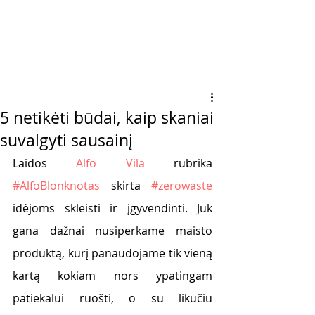
5 netikėti būdai, kaip skaniai
suvalgyti sausainį
Laidos 
Alfo Vila
 rubrika 
#AlfoBlonknotas
 skirta 
#zerowaste
idėjoms skleisti ir įgyvendinti. Juk 
gana dažnai nusiperkame maisto 
produktą, kurį panaudojame tik vieną 
kartą kokiam nors ypatingam 
patiekalui ruošti, o su likučiu 