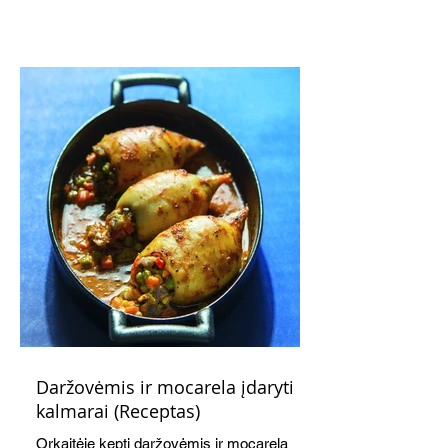
subtiliai papildo saldžius vaisius, o ledų
kaušelis suteikia desertui ypatingo
švelnumo.
Daržovėmis ir mocarela įdaryti
kalmarai (Receptas)
Orkaitėje kepti daržovėmis ir mocarela