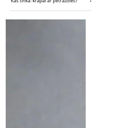
Kas tinka: krapai ar petražolės?